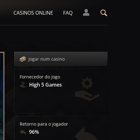
CASINOS ONLINE
FAQ
Jogar num casino
Fornecedor do jogo
High 5 Games
Retorno para o jogador
96%