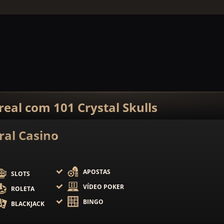
real com 101 Crystal Skulls
ral Casino
APOSTAS
SLOTS
VÍDEO POKER
ROLETA
BINGO
BLACKJACK