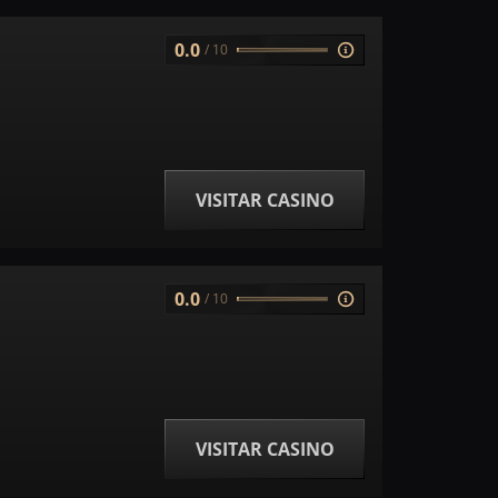
0.0
/ 10
VISITAR CASINO
0.0
/ 10
VISITAR CASINO