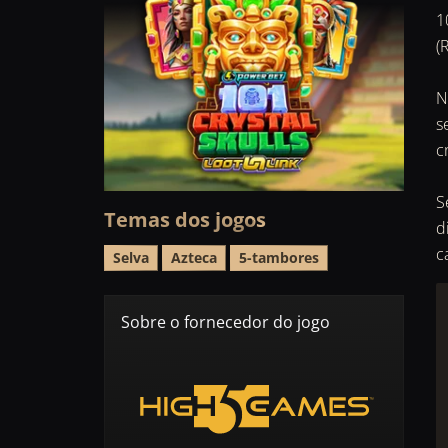
1
(
N
s
c
S
Temas dos jogos
d
c
Selva
Azteca
5-tambores
Sobre o fornecedor do jogo