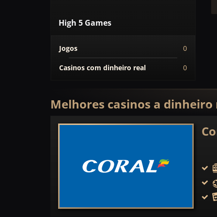
High 5 Games
Jogos
0
Casinos com dinheiro real
0
Melhores casinos a dinheiro 
Co