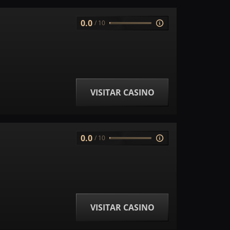
0.0
/ 10
VISITAR CASINO
0.0
/ 10
VISITAR CASINO