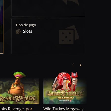
Tipo de Jogo
Slots
Totem Mys
Platipus
oks Revenge
por
Wild Turkey Megaways