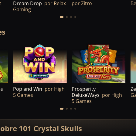
s
Dream Drop
por Relax
por Zitro
Be
Gaming
es
es
Pop and Win
por High
Prosperity
Ze
5 Games
DeluxeWays
por High
G
5 Games
obre 101 Crystal Skulls