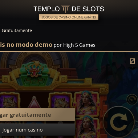
ls Gratuitamente
átis no modo demo
por High 5 Games
gar gratuitamente
Jogar num casino