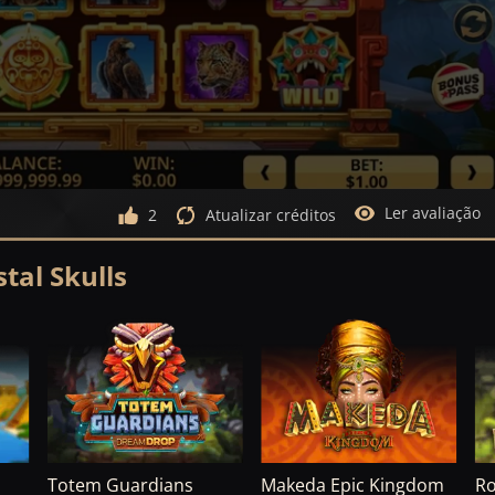
Ler avaliação
2
Atualizar créditos
tal Skulls
Totem Guardians
Makeda Epic Kingdom
Ro