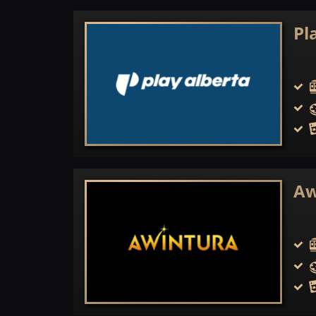
Pl
Aw