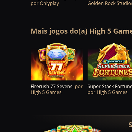
por Onlyplay
Golden Rock Studio
Mais jogos do(a) High 5 Gam
Firerush 77 Sevens
por
Super Stack Fortun
High 5 Games
por High 5 Games
S