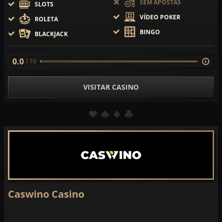
SEM APOSTAS
SLOTS
VÍDEO POKER
ROLETA
BINGO
BLACKJACK
0.0
/ 10
VISITAR CASINO
Caswino Casino