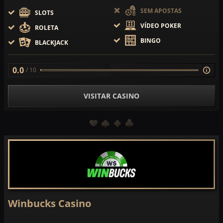
SEM APOSTAS
SLOTS
VÍDEO POKER
ROLETA
BINGO
BLACKJACK
0.0
/ 10
VISITAR CASINO
Winbucks Casino