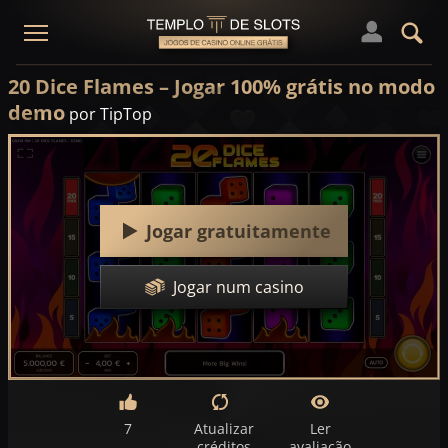
20 Dice Flames – Jogar 100% grátis no modo
demo
por TipTop
Jogar gratuitamente
Jogar num casino
7
Atualizar
Ler
créditos
avaliação