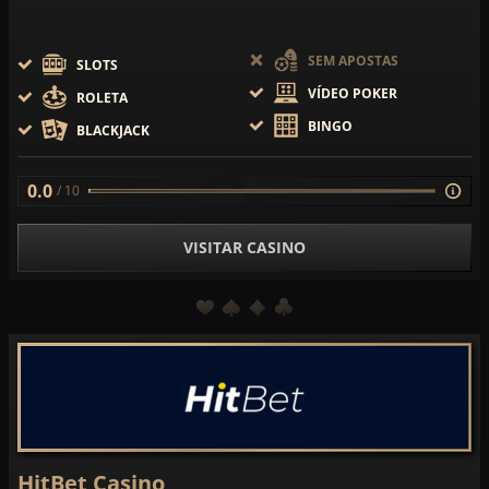
SEM APOSTAS
SLOTS
VÍDEO POKER
ROLETA
BINGO
BLACKJACK
0.0
/ 10
VISITAR CASINO
HitBet Casino