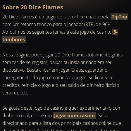
Sobre 20 Dice Flames
20 Dice Flames é um jogo de slot online criado pela
TipTop
com um retorno teórico para o jogador (RTP) de 96%.
Atribuímos os seguintes temas a este jogo de casino:
5-
tambores
.
Nesta página, pode jogar 20 Dice Flames totalmente grátis,
sem ter de se registar, baixar ou instalar nada em seu
dispositivo. Basta clicar em Jogar Grátis, aguardar o
carregamento do jogo e começar a jogar. Se ficar sem
créditos, reinicie o jogo e o seu saldo de dinheiro fictício
será reposto.
Se gosta deste jogo de casino e quer experimentá-lo com
dinheiro real, clique em
Jogar num casino
. Será
direcionado para a lista dos principais casinos online que
disponibilizam 20 Dice Flames ou outros jogos de casino