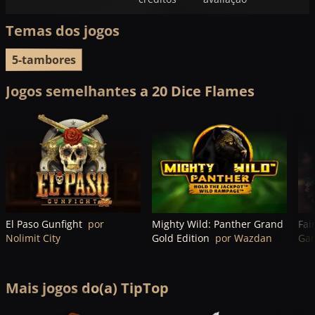
Temas dos jogos
5-tambores
Jogos semelhantes a 20 Dice Flames
El Paso Gunfight
por
Mighty Wild: Panther Grand
Fai
Nolimit City
Gold Edition
por Wazdan
Ga
Mais jogos do(a) TipTop