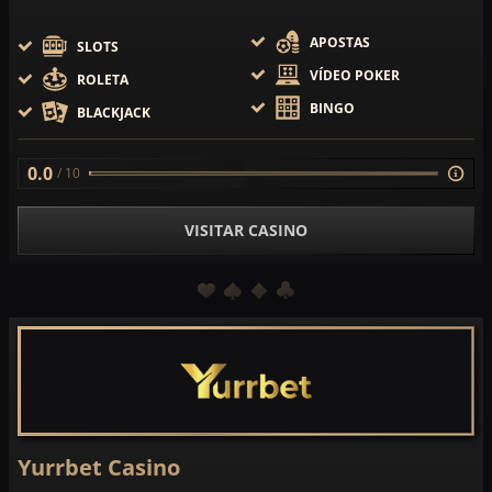
APOSTAS
SLOTS
VÍDEO POKER
ROLETA
BINGO
BLACKJACK
0.0
/ 10
VISITAR CASINO
Yurrbet Casino