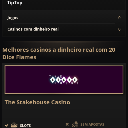
TipTop
Jogos
0
Casinos com dinheiro real
0
Melhores casinos a dinheiro real com 20
Dice Flames
The Stakehouse Casino
SEM APOSTAS
SLOTS