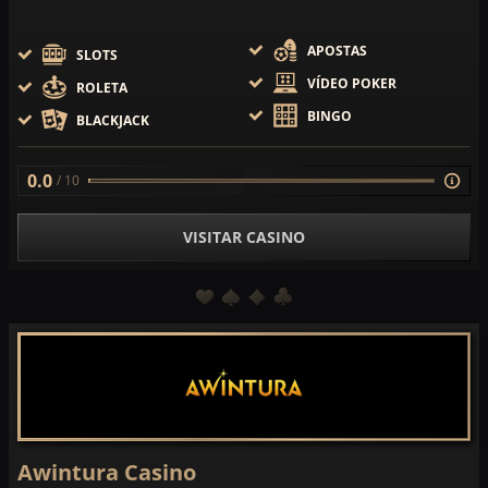
APOSTAS
SLOTS
VÍDEO POKER
ROLETA
BINGO
BLACKJACK
0.0
/ 10
VISITAR CASINO
Awintura Casino