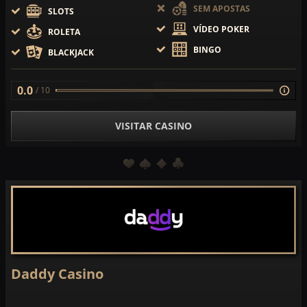
SEM APOSTAS
SLOTS
VÍDEO POKER
ROLETA
BINGO
BLACKJACK
0.0
/ 10
VISITAR CASINO
Daddy Casino