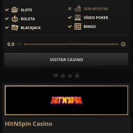
SEM APOSTAS
SLOTS
VÍDEO POKER
ROLETA
BINGO
BLACKJACK
0.0
/ 10
VISITAR CASINO
HitNSpin Casino