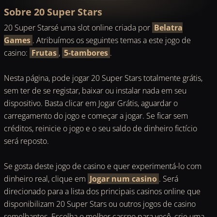
Sobre 20 Super Stars
20 Super Starsé uma slot online criada por
Belatra
Games
. Atribuímos os seguintes temas a este jogo de
casino:
Frutas
,
5-tambores
.
Nesta página, pode jogar 20 Super Stars totalmente grátis,
sem ter de se registar, baixar ou instalar nada em seu
dispositivo. Basta clicar em Jogar Grátis, aguardar o
carregamento do jogo e começar a jogar. Se ficar sem
créditos, reinicie o jogo e o seu saldo de dinheiro fictício
será reposto.
Se gosta deste jogo de casino e quer experimentá-lo com
dinheiro real, clique em
Jogar num casino
. Será
direcionado para a lista dos principais casinos online que
disponibilizam 20 Super Stars ou outros jogos de casino
semelhantes. Escolha o melhor cassno para você, crie uma