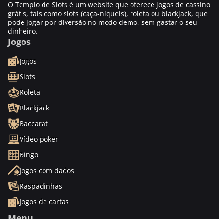
O Templo de Slots é um website que oferece jogos de cassino
grátis, tais como slots (caça-níqueis), roleta ou blackjack, que
pode jogar por diversão no modo demo, sem gastar o seu
dinheiro.
Jogos
Jogos
Slots
Roleta
Blackjack
Baccarat
Vídeo poker
Bingo
Jogos com dados
Raspadinhas
Jogos de cartas
Menu