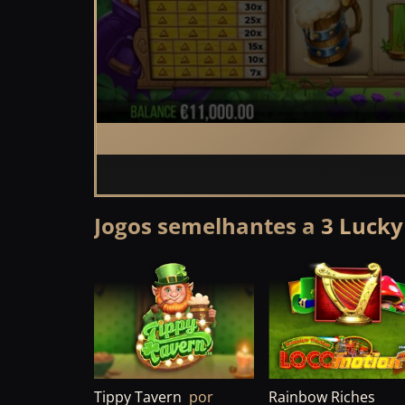
Jogos semelhantes a 3 Luck
Tippy Tavern
por
Rainbow Riches