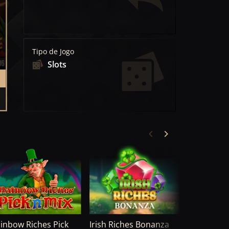
Tipo de Jogo
Slots
Irish Coin
Christmas
Revolver 
inbow Riches Pick
Irish Riches Bonanza