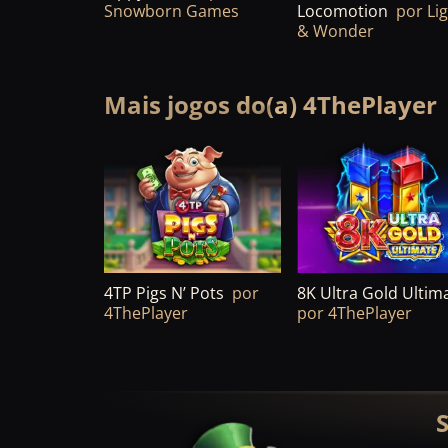
Snowborn Games
Locomotion
por Li
& Wonder
Mais jogos do(a) 4ThePlayer
4TP Pigs N’ Pots
por
8K Ultra Gold Ultim
4ThePlayer
por 4ThePlayer