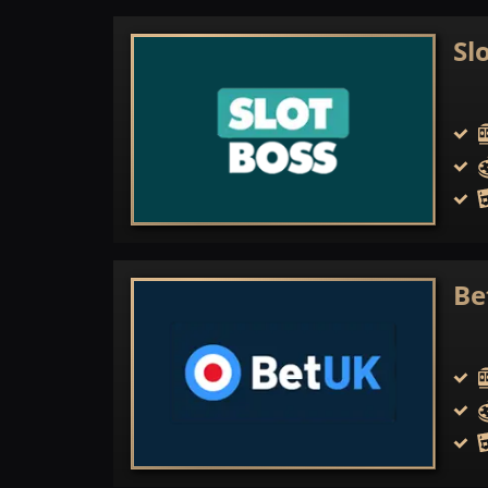
Sl
Be