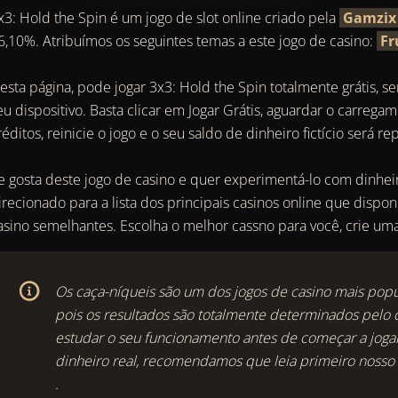
x3: Hold the Spin é um jogo de slot online criado pela
Gamzix
6,10%. Atribuímos os seguintes temas a este jogo de casino:
Fr
esta página, pode jogar 3x3: Hold the Spin totalmente grátis, se
eu dispositivo. Basta clicar em Jogar Grátis, aguardar o carrega
réditos, reinicie o jogo e o seu saldo de dinheiro fictício será re
e gosta deste jogo de casino e quer experimentá-lo com dinhei
irecionado para a lista dos principais casinos online que dispon
asino semelhantes. Escolha o melhor cassno para você, crie uma
Os caça-níqueis são um dos jogos de casino mais popu
pois os resultados são totalmente determinados pelo o
estudar o seu funcionamento antes de começar a jogar.
dinheiro real, recomendamos que leia primeiro nosso 
.