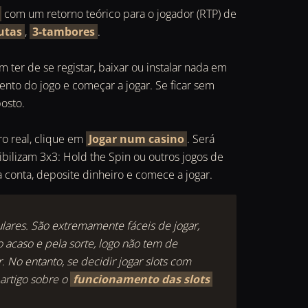
com um retorno teórico para o jogador (RTP) de
utas
,
3-tambores
.
m ter de se registar, baixar ou instalar nada em
mento do jogo e começar a jogar. Se ficar sem
posto.
ro real, clique em
Jogar num casino
. Será
ibilizam 3x3: Hold the Spin ou outros jogos de
 conta, deposite dinheiro e comece a jogar.
lares. São extremamente fáceis de jogar,
 acaso e pela sorte, logo não tem de
 No entanto, se decidir jogar slots com
artigo sobre o
funcionamento das slots