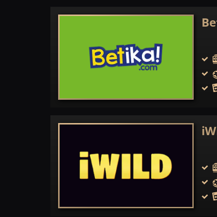
Be
iW