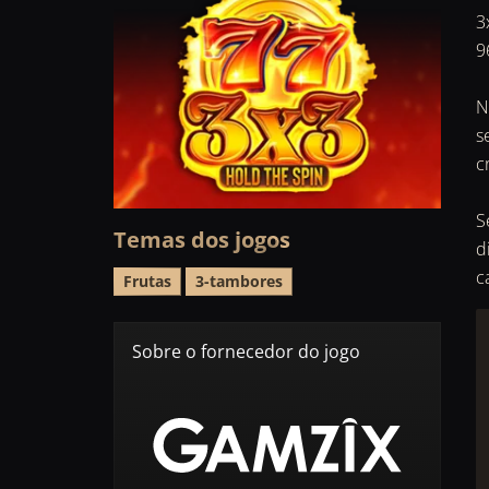
3
9
N
s
c
S
Temas dos jogos
d
c
Frutas
3-tambores
Sobre o fornecedor do jogo