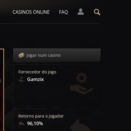
CASINOS ONLINE
FAQ
Jogar num casino
Fornecedor do jogo
Gamzix
Retorno para o jogador
96,10%