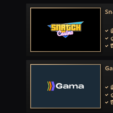
Sn
Ga