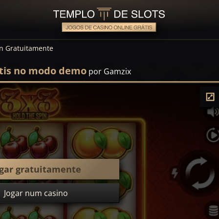
in Gratuitamente
rátis no modo demo
por Gamzix
gar gratuitamente
Jogar num casino