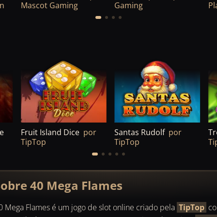
in
Mascot Gaming
Gaming
Pl
e
Fruit Island Dice
por
Santas Rudolf
por
Tr
TipTop
TipTop
Ti
Sobre 40 Mega Flames
0 Mega Flames é um jogo de slot online criado pela
TipTop
co