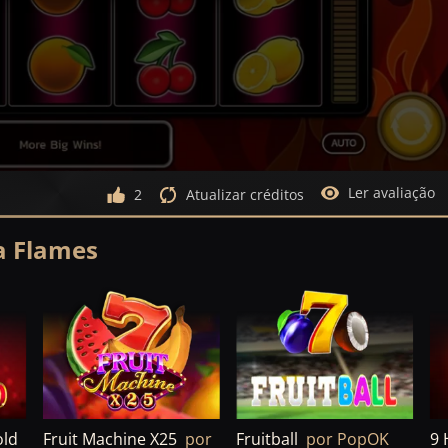
Ler avaliação
2
Atualizar créditos
a Flames
old
Fruit Machine X25
por
Fruitball
por PopOK
9 