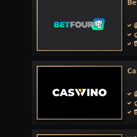
Be
Ca