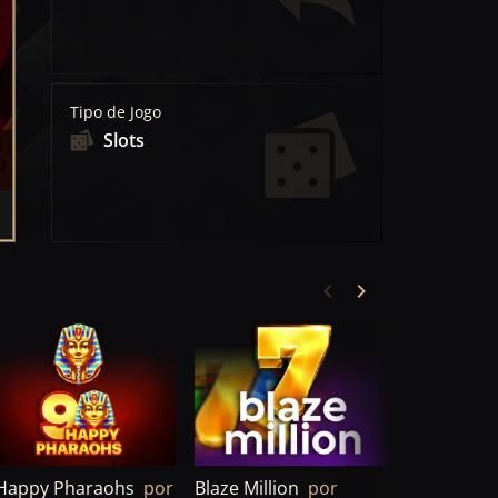
Tipo de Jogo
Slots
Pile ‘Em U
Sweets
po
Games
Happy Pharaohs
por
Blaze Million
por