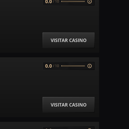
0.0
/ 10
VISITAR CASINO
0.0
/ 10
VISITAR CASINO