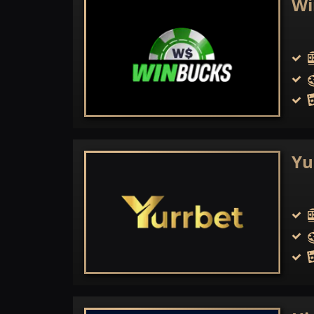
Wi
Yu