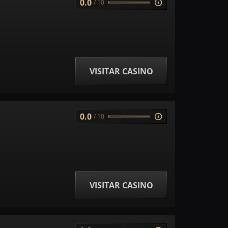
0.0
/ 10
VISITAR CASINO
0.0
/ 10
VISITAR CASINO