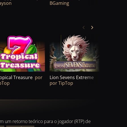
ayson
BGaming
Dynamite 
por TipTo
opical Treasure
por
Lion Sevens Extreme
pTop
por TipTop
m um retorno teórico para o jogador (RTP) de