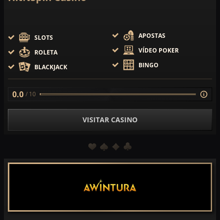
APOSTAS
SLOTS
VÍDEO POKER
ROLETA
BINGO
BLACKJACK
0.0
/ 10
VISITAR CASINO