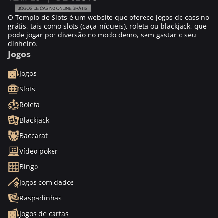
O Templo de Slots é um website que oferece jogos de cassino
grátis, tais como slots (caça-níqueis), roleta ou blackjack, que
pode jogar por diversão no modo demo, sem gastar o seu
dinheiro.
Jogos
Jogos
Slots
Roleta
Blackjack
Baccarat
Vídeo poker
Bingo
Jogos com dados
Raspadinhas
Jogos de cartas