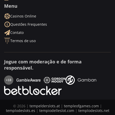
Menu
Casinos Online
Questões Frequentes
Contato
Termos de uso
Jogue com moderação e de forma
responsável.
© 2026 |
tempelderslots.at
|
templeofgames.com
|
templodeslots.es
|
tempiodelleslot.com
|
templodeslots.net