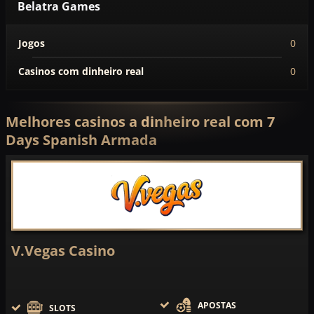
Belatra Games
Jogos
0
Casinos com dinheiro real
0
Melhores casinos a dinheiro real com 7
Days Spanish Armada
V.Vegas Casino
APOSTAS
SLOTS