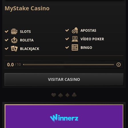
MyStake Casino
APOSTAS
SLOTS
VÍDEO POKER
ROLETA
BINGO
BLACKJACK
0.0
/ 10
VISITAR CASINO