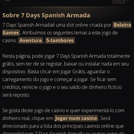
Sobre 7 Days Spanish Armada
7 Days Spanish Armadaé uma slot online criada por
Belatra
Games
. Atribuímos os seguintes temas a este jogo de
casino:
Aventura
,
5-tambores
.
Nesta página, pode jogar 7 Days Spanish Armada totalmente
grátis, sem ter de se registar, baixar ou instalar nada em seu
dispositivo. Basta clicar em Jogar Grátis, aguardar o
carregamento do jogo e começar a jogar. Se ficar sem
créditos, reinicie o jogo e o seu saldo de dinheiro fictício
será reposto.
Se gosta deste jogo de casino e quer experimentá-lo com
dinheiro real, clique em
Jogar num casino
. Será
direcionado para a lista dos principais casinos online que
disponibilizam 7 Days Spanish Armada ou outros jogos de