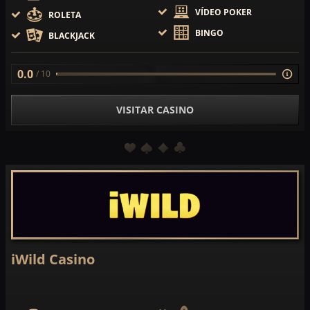
VÍDEO POKER
ROLETA
BINGO
BLACKJACK
0.0
/ 10
VISITAR CASINO
iWild Casino