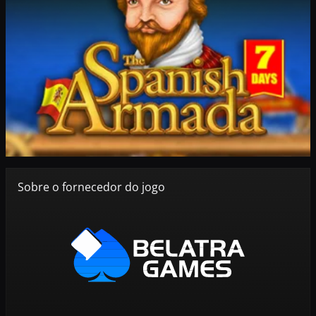
Sobre o fornecedor do jogo