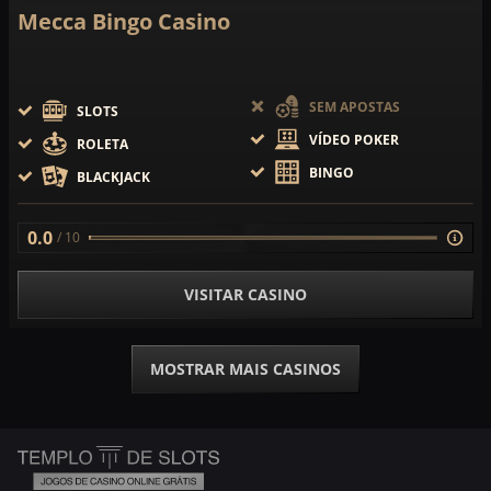
Mecca Bingo Casino
SEM APOSTAS
SLOTS
VÍDEO POKER
ROLETA
BINGO
BLACKJACK
0.0
/ 10
VISITAR CASINO
MOSTRAR MAIS CASINOS