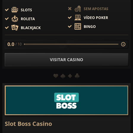
SEM APOSTAS
SLOTS
VÍDEO POKER
ROLETA
BINGO
BLACKJACK
0.0
/ 10
VISITAR CASINO
Slot Boss Casino