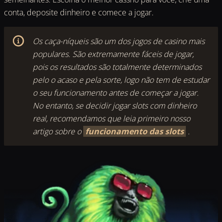
conta, deposite dinheiro e comece a jogar.
Os caça-níqueis são um dos jogos de casino mais
populares. São extremamente fáceis de jogar,
pois os resultados são totalmente determinados
pelo o acaso e pela sorte, logo não tem de estudar
o seu funcionamento antes de começar a jogar.
No entanto, se decidir jogar slots com dinheiro
real, recomendamos que leia primeiro nosso
artigo sobre o
funcionamento das slots
.