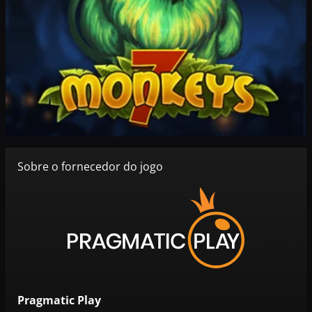
Sobre o fornecedor do jogo
Pragmatic Play