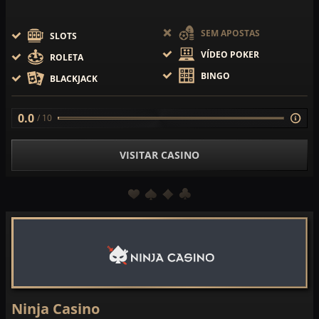
SEM APOSTAS
SLOTS
VÍDEO POKER
ROLETA
BINGO
BLACKJACK
0.0
/ 10
VISITAR CASINO
Ninja Casino