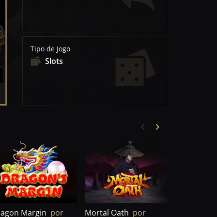
Tipo de Jogo
Slots
Nin Nin Fr
Askmeslot
agon Margin
por
Mortal Oath
por