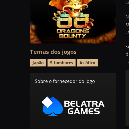
c
N
s
c
S
Temas dos jogos
d
c
Japão
5-tambores
Asiático
Sobre o fornecedor do jogo