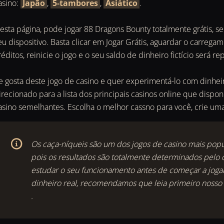
asino:
Japão
,
5-tambores
,
Asiático
.
esta página, pode jogar 88 Dragons Bounty totalmente grátis, sem
eu dispositivo. Basta clicar em Jogar Grátis, aguardar o carrega
réditos, reinicie o jogo e o seu saldo de dinheiro fictício será re
e gosta deste jogo de casino e quer experimentá-lo com dinhei
irecionado para a lista dos principais casinos online que dispo
asino semelhantes. Escolha o melhor cassno para você, crie uma
Os caça-níqueis são um dos jogos de casino mais popu
pois os resultados são totalmente determinados pelo o
estudar o seu funcionamento antes de começar a jogar.
dinheiro real, recomendamos que leia primeiro nosso 
.