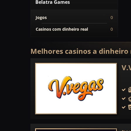
Belatra Games
Jogos
0
Casinos com dinheiro real
0
Melhores casinos a dinheiro
V.