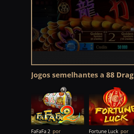
Jogos semelhantes a 88 Dra
FaFaFa 2
por
Fortune Luck
por