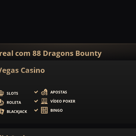
 real com 88 Dragons Bounty
Vegas Casino
APOSTAS
SLOTS
VÍDEO POKER
ROLETA
BINGO
BLACKJACK