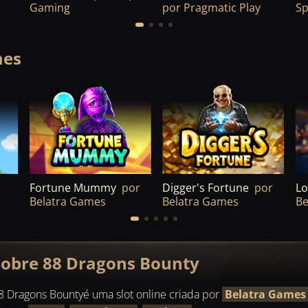
Gaming
por Pragmatic Play
Sp
mes
Fortune Mummy
por
Digger's Fortune
por
Lo
Belatra Games
Belatra Games
Be
Sobre 88 Dragons Bounty
8 Dragons Bountyé uma slot online criada por
Belatra Games