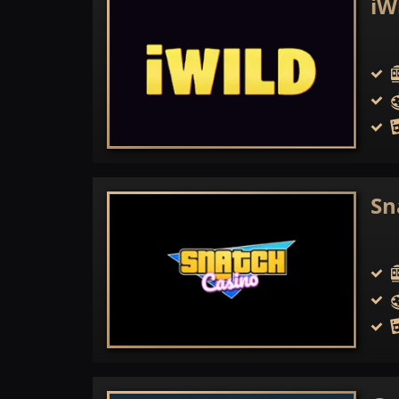
iW
Sn