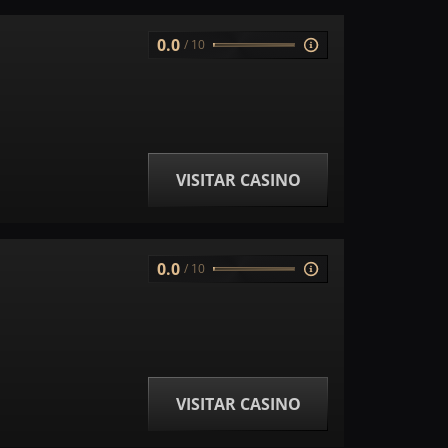
0.0
/ 10
VISITAR CASINO
0.0
/ 10
VISITAR CASINO