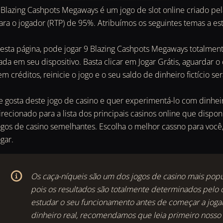
 Blazing Cashpots Megaways é um jogo de slot online criado pe
ara o jogador (RTP) de 95%. Atribuímos os seguintes temas a es
esta página, pode jogar 9 Blazing Cashpots Megaways totalmente g
ada em seu dispositivo. Basta clicar em Jogar Grátis, aguardar o
em créditos, reinicie o jogo e o seu saldo de dinheiro fictício se
e gosta deste jogo de casino e quer experimentá-lo com dinhei
irecionado para a lista dos principais casinos online que disp
ogos de casino semelhantes. Escolha o melhor cassno para você
ogar.
Os caça-níqueis são um dos jogos de casino mais popu
pois os resultados são totalmente determinados pelo o
estudar o seu funcionamento antes de começar a jogar.
dinheiro real, recomendamos que leia primeiro nosso 