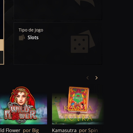
Tipo de Jogo
Slots
Lucky Joke
Amatic
ld Flower
por Big
Kamasutra
por Spin