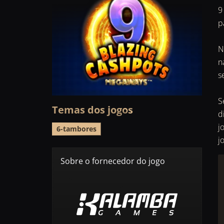
9
p
N
n
s
S
Temas dos jogos
d
j
6-tambores
j
Sobre o fornecedor do jogo