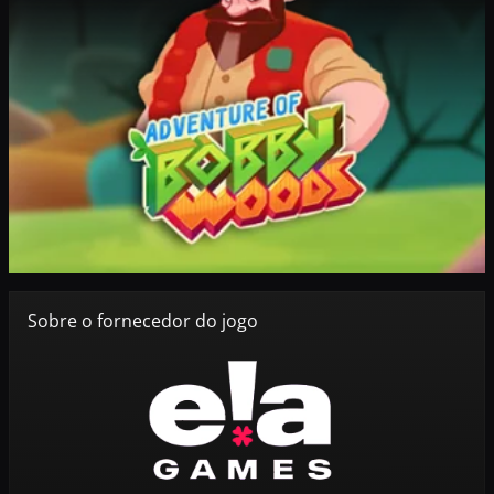
Sobre o fornecedor do jogo