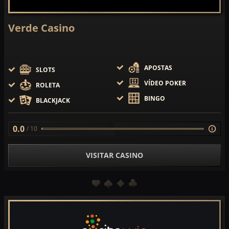
Verde Casino
APOSTAS
SLOTS
VÍDEO POKER
ROLETA
BINGO
BLACKJACK
0.0
/ 10
VISITAR CASINO