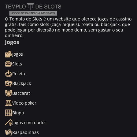
O Templo de Slots é um website que oferece jogos de cassino
grátis, tais como slots (caça-níqueis), roleta ou blackjack, que
pode jogar por diversão no modo demo, sem gastar o seu
dinheiro.
Jogos
Jogos
Slots
Roleta
Blackjack
Baccarat
Vídeo poker
Bingo
Jogos com dados
Raspadinhas