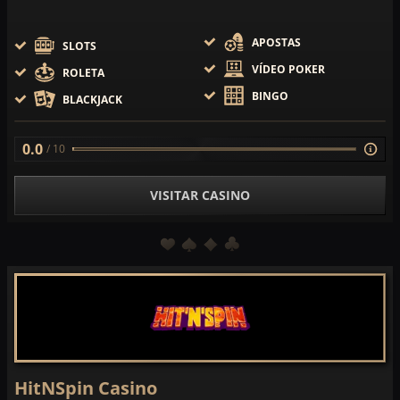
APOSTAS
SLOTS
VÍDEO POKER
ROLETA
BINGO
BLACKJACK
0.0
/ 10
VISITAR CASINO
HitNSpin Casino