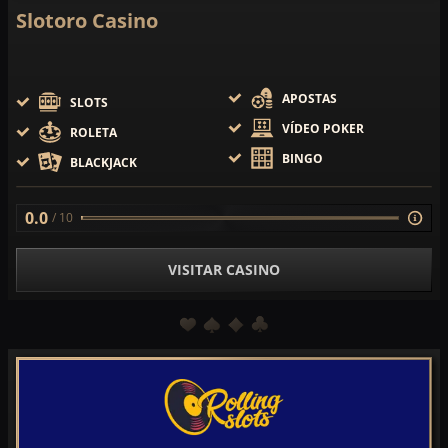
Slotoro Casino
APOSTAS
SLOTS
VÍDEO POKER
ROLETA
BINGO
BLACKJACK
0.0
/ 10
VISITAR CASINO