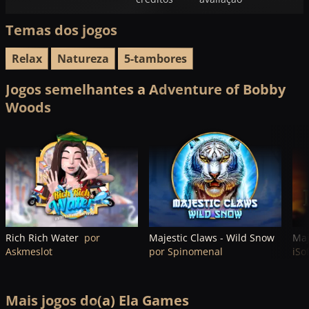
Temas dos jogos
Relax
Natureza
5-tambores
Jogos semelhantes a Adventure of Bobby
Woods
Rich Rich Water
por
Majestic Claws - Wild Snow
Maj
Askmeslot
por Spinomenal
iSo
Mais jogos do(a) Ela Games