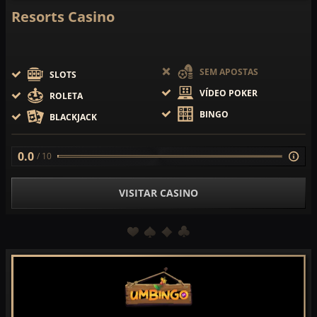
Resorts Casino
SEM APOSTAS
SLOTS
VÍDEO POKER
ROLETA
BINGO
BLACKJACK
0.0
/ 10
VISITAR CASINO