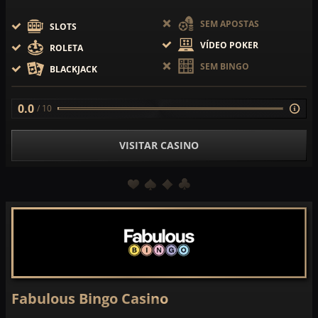
SEM APOSTAS
SLOTS
VÍDEO POKER
ROLETA
SEM BINGO
BLACKJACK
0.0
/ 10
VISITAR CASINO
Fabulous Bingo Casino