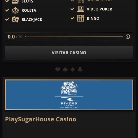
SLOTS
VÍDEO POKER
ROLETA
BINGO
BLACKJACK
0.0
/ 10
VISITAR CASINO
PlaySugarHouse Casino