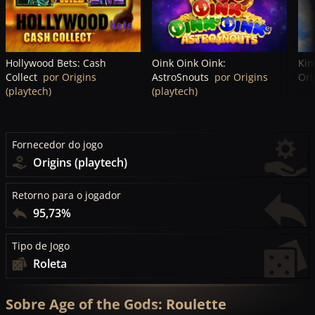
Hollywood Bets: Cash
Oink Oink Oink:
Kin
Collect
por Origins
AstroSnouts
por Origins
Ori
(playtech)
(playtech)
Fornecedor do jogo
Origins (playtech)
Retorno para o jogador
95,73%
Tipo de Jogo
Roleta
Sobre Age of the Gods: Roulette