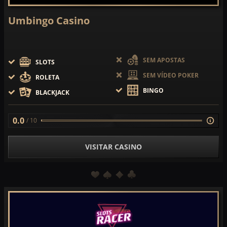
Umbingo Casino
SEM APOSTAS
SLOTS
SEM VÍDEO POKER
ROLETA
BINGO
BLACKJACK
0.0
/ 10
VISITAR CASINO