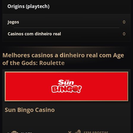
Origins (playtech)
Jogos
0
Casinos com dinheiro real
0
Melhores casinos a dinheiro real com Age
of the Gods: Roulette
Sun Bingo Casino
SEM APOSTAS