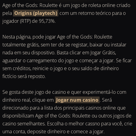
Age of the Gods: Roulette é um jogo de roleta online criado
pela
Origins (playtech)
com um retorno teórico para o
jogador (RTP) de 95,73%.
Nesta página, pode jogar Age of the Gods: Roulette
totalmente grátis, sem ter de se registar, baixar ou instalar
nada em seu dispositivo. Basta clicar em Jogar Grátis,
aguardar o carregamento do jogo e começar a jogar. Se ficar
sem créditos, reinicie o jogo e o seu saldo de dinheiro
fictício será reposto.
Se gosta deste jogo de casino e quer experimentá-lo com
dinheiro real, clique em
Jogar num casino
. Será
direcionado para a lista dos principais casinos online que
disponibilizam Age of the Gods: Roulette ou outros jogos de
casino semelhantes. Escolha o melhor cassno para você, crie
uma conta, deposite dinheiro e comece a jogar.