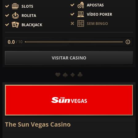
APOSTAS
SLOTS
VÍDEO POKER
ROLETA
SEM BINGO
BLACKJACK
0.0
/ 10
VISITAR CASINO
The Sun Vegas Casino