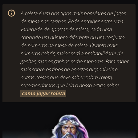
A roleta é um dos tipos mais populares de jogos
de mesa nos casinos. Pode escolher entre uma
variedade de apostas de roleta, cada uma
cobrindo um número diferente ou um conjunto
de números na mesa de roleta. Quanto mais
números cobrir, maior será a probabilidade de
ganhar, mas os ganhos serão menores. Para saber
mais sobre os tipos de apostas disponíveis e
outras coisas que deve saber sobre roleta,
recomendamos que leia o nosso artigo sobre
como jogar roleta
.