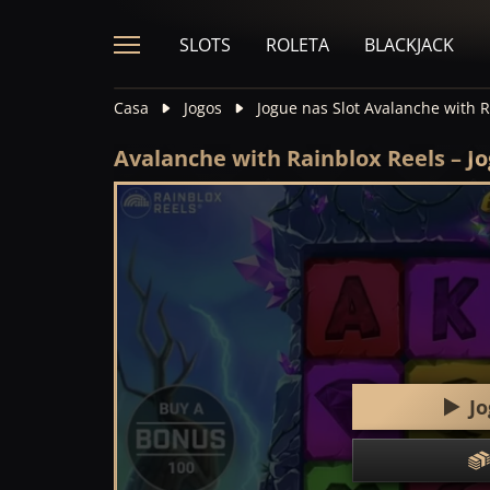
SLOTS
ROLETA
BLACKJACK
Casa
Jogos
Jogue nas Slot Avalanche with 
Avalanche with Rainblox Reels – J
Jo