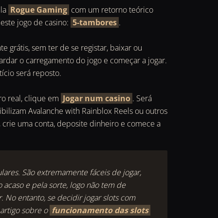
ela
Rogue Gaming
com um retorno teórico
 este jogo de casino:
5-tambores
.
 grátis, sem ter de se registar, baixar ou
guardar o carregamento do jogo e começar a jogar.
tício será reposto.
ro real, clique em
Jogar num casino
. Será
nibilizam Avalanche with Rainblox Reels ou outros
, crie uma conta, deposite dinheiro e comece a
lares. São extremamente fáceis de jogar,
 acaso e pela sorte, logo não tem de
 No entanto, se decidir jogar slots com
artigo sobre o
funcionamento das slots