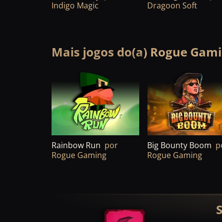
Indigo Magic
Dragoon Soft
Mais jogos do(a) Rogue Gam
Rainbow Run
por
Big Bounty Boom
p
Rogue Gaming
Rogue Gaming