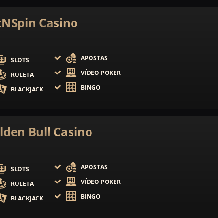
tNSpin Casino
APOSTAS
SLOTS
VÍDEO POKER
ROLETA
BINGO
BLACKJACK
lden Bull Casino
APOSTAS
SLOTS
VÍDEO POKER
ROLETA
BINGO
BLACKJACK