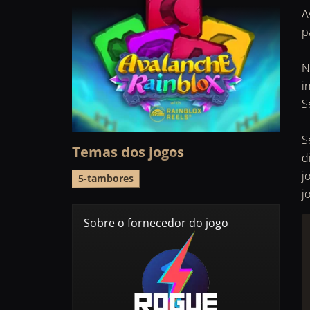
A
p
N
i
S
S
Temas dos jogos
d
j
5-tambores
j
Sobre o fornecedor do jogo