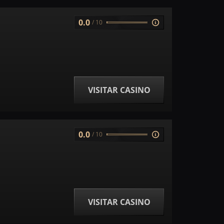
0.0
/ 10
VISITAR CASINO
0.0
/ 10
VISITAR CASINO