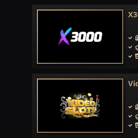
X3
Vi