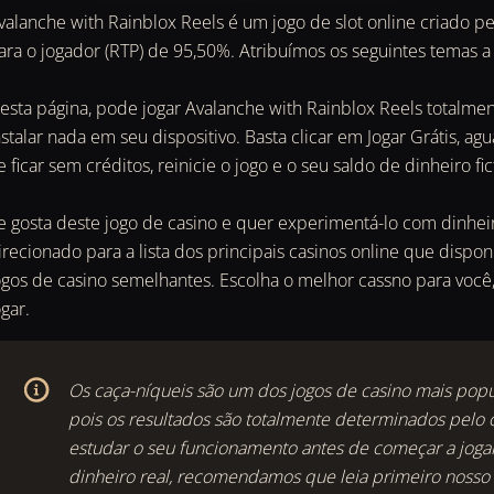
valanche with Rainblox Reels é um jogo de slot online criado p
ara o jogador (RTP) de 95,50%. Atribuímos os seguintes temas a
esta página, pode jogar Avalanche with Rainblox Reels totalmente
nstalar nada em seu dispositivo. Basta clicar em Jogar Grátis, a
e ficar sem créditos, reinicie o jogo e o seu saldo de dinheiro fic
e gosta deste jogo de casino e quer experimentá-lo com dinhei
irecionado para a lista dos principais casinos online que dispo
ogos de casino semelhantes. Escolha o melhor cassno para você
ogar.
Os caça-níqueis são um dos jogos de casino mais popu
pois os resultados são totalmente determinados pelo o
estudar o seu funcionamento antes de começar a jogar.
dinheiro real, recomendamos que leia primeiro nosso 