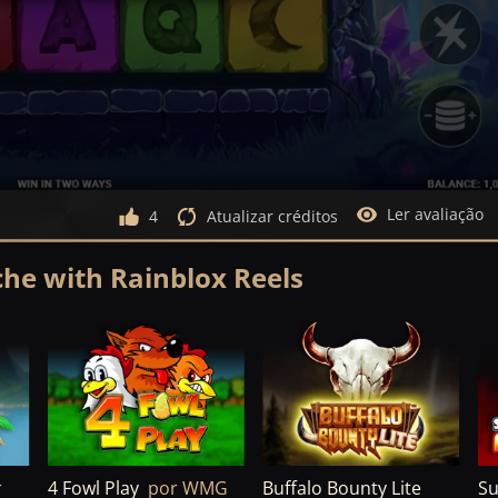
Ler avaliação
4
Atualizar créditos
he with Rainblox Reels
r
4 Fowl Play
por WMG
Buffalo Bounty Lite
Su