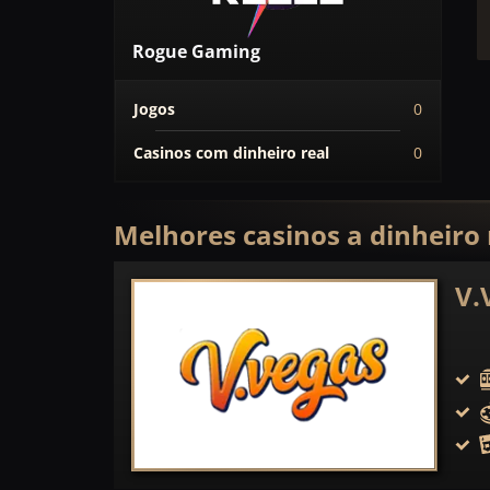
Rogue Gaming
Jogos
0
Casinos com dinheiro real
0
Melhores casinos a dinheiro
V.