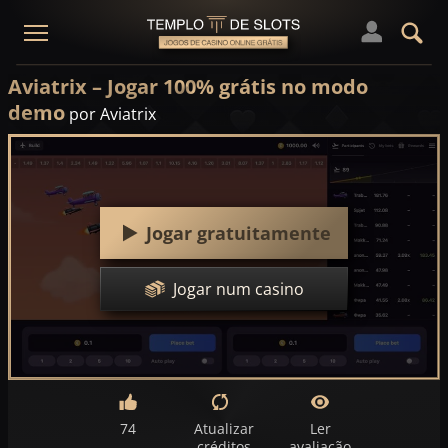
Aviatrix – Jogar 100% grátis no modo
demo
por Aviatrix
Jogar gratuitamente
Jogar num casino
74
Atualizar
Ler
créditos
avaliação