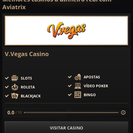
Aviatrix
V.Vegas Casino
APOSTAS
SLOTS
VÍDEO POKER
ROLETA
BINGO
BLACKJACK
0.0
/ 10
VISITAR CASINO