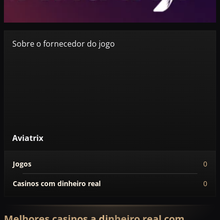
Sobre o fornecedor do jogo
Aviatrix
Jogos
0
Casinos com dinheiro real
0
Melhores casinos a dinheiro real com