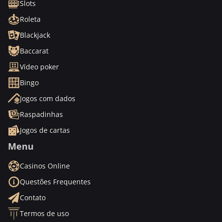
Slots
Roleta
Blackjack
Baccarat
Vídeo poker
Bingo
Jogos com dados
Raspadinhas
Jogos de cartas
Menu
Casinos Online
Questões Frequentes
Contato
Termos de uso