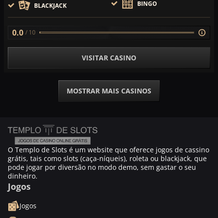
BINGO
BLACKJACK
0.0
/ 10
VISITAR CASINO
MOSTRAR MAIS CASINOS
O Templo de Slots é um website que oferece jogos de cassino
grátis, tais como slots (caça-níqueis), roleta ou blackjack, que
pode jogar por diversão no modo demo, sem gastar o seu
dinheiro.
Jogos
Jogos