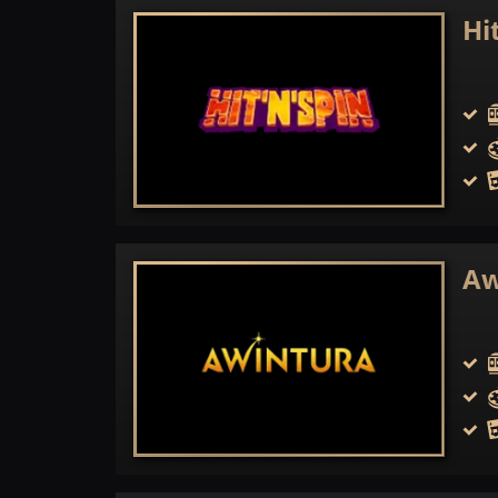
Hi
Aw