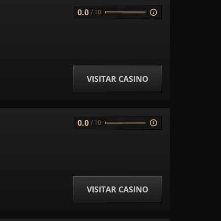
0.0
/ 10
VISITAR CASINO
0.0
/ 10
VISITAR CASINO