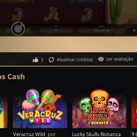
Ler avaliação
2
Atualizar créditos
os Cash
Veracruz Wild
por
Lucky Skulls Bonanza
9 