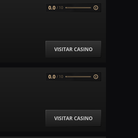
0.0
/ 10
VISITAR CASINO
0.0
/ 10
VISITAR CASINO