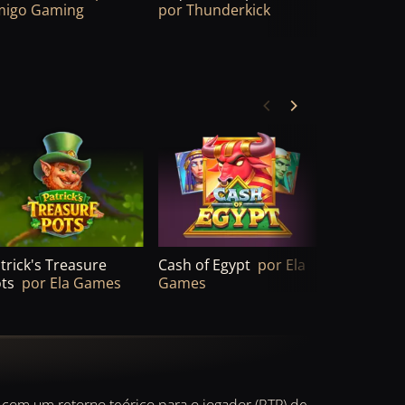
migo Gaming
por Thunderkick
Shoot Ha
Ela Games
trick's Treasure
Cash of Egypt
por Ela
ts
por Ela Games
Games