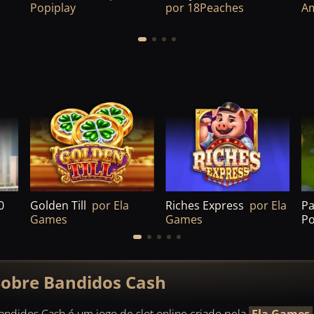
Popiplay
por 18Peaches
A
0
Golden Till
por Ela
Riches Express
por Ela
Pa
Games
Games
Po
Sobre Bandidos Cash