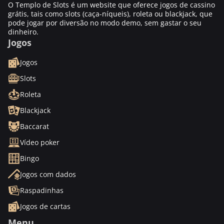
O Templo de Slots é um website que oferece jogos de cassino
grátis, tais como slots (caça-níqueis), roleta ou blackjack, que
pode jogar por diversão no modo demo, sem gastar o seu
dinheiro.
Jogos
Jogos
Slots
Roleta
Blackjack
Baccarat
Vídeo poker
Bingo
Jogos com dados
Raspadinhas
Jogos de cartas
Menu