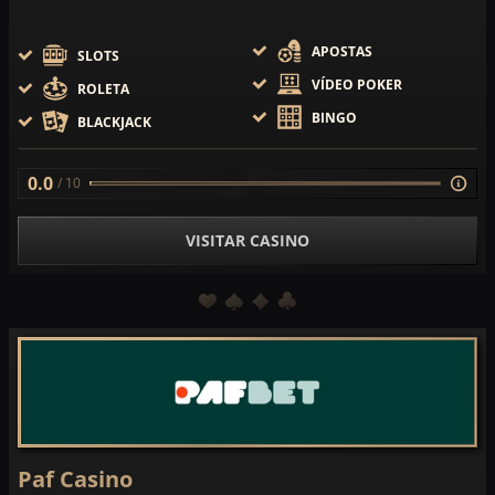
APOSTAS
SLOTS
VÍDEO POKER
ROLETA
BINGO
BLACKJACK
0.0
/ 10
VISITAR CASINO
Paf Casino