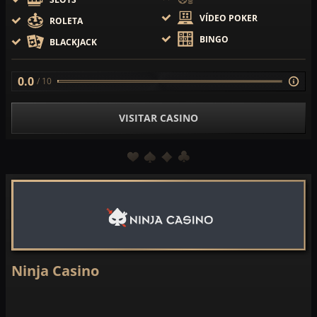
VÍDEO POKER
ROLETA
BINGO
BLACKJACK
0.0
/ 10
VISITAR CASINO
Ninja Casino