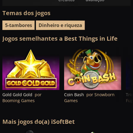
Temas dos jogos
5-tambores
Dinheiro e riqueza
Jogos semelhantes a Best Things in Life
Gold Gold Gold
por
Coin Bash
por Snowborn
Tri
Booming Games
Games
Fug
Mais jogos do(a) iSoftBet