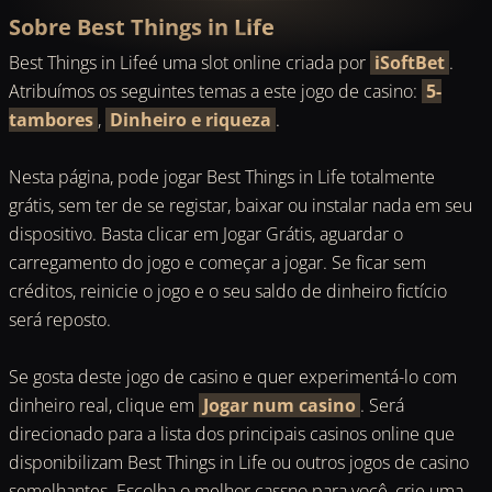
Sobre Best Things in Life
Best Things in Lifeé uma slot online criada por
iSoftBet
.
Atribuímos os seguintes temas a este jogo de casino:
5-
tambores
,
Dinheiro e riqueza
.
Nesta página, pode jogar Best Things in Life totalmente
grátis, sem ter de se registar, baixar ou instalar nada em seu
dispositivo. Basta clicar em Jogar Grátis, aguardar o
carregamento do jogo e começar a jogar. Se ficar sem
créditos, reinicie o jogo e o seu saldo de dinheiro fictício
será reposto.
Se gosta deste jogo de casino e quer experimentá-lo com
dinheiro real, clique em
Jogar num casino
. Será
direcionado para a lista dos principais casinos online que
disponibilizam Best Things in Life ou outros jogos de casino
semelhantes. Escolha o melhor cassno para você, crie uma