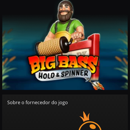
Sobre o fornecedor do jogo