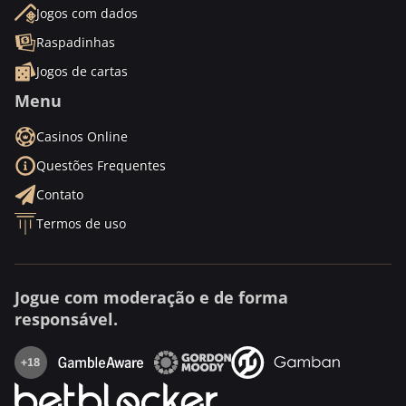
Jogos com dados
Raspadinhas
Jogos de cartas
Menu
Casinos Online
Questões Frequentes
Contato
Termos de uso
Jogue com moderação e de forma
responsável.