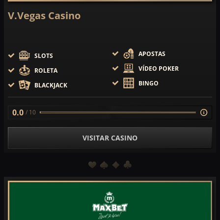
V.Vegas Casino
APOSTAS
SLOTS
VÍDEO POKER
ROLETA
BINGO
BLACKJACK
0.0
/ 10
VISITAR CASINO