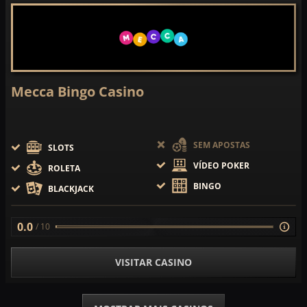
Mecca Bingo Casino
SEM APOSTAS
SLOTS
VÍDEO POKER
ROLETA
BINGO
BLACKJACK
0.0
/ 10
VISITAR CASINO