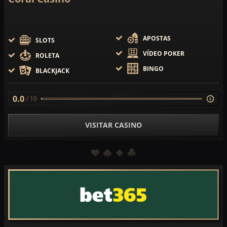
APOSTAS
SLOTS
VÍDEO POKER
ROLETA
BINGO
BLACKJACK
0.0
/ 10
VISITAR CASINO