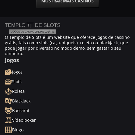
MOSTRAR MAIS CASINOS
O Templo de Slots é um website que oferece jogos de cassino
grátis, tais como slots (caça-níqueis), roleta ou blackjack, que
pode jogar por diversão no modo demo, sem gastar o seu
dinheiro.
Jogos
Jogos
Slots
Roleta
Blackjack
Baccarat
Vídeo poker
Bingo