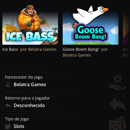
Ice Bass
por Belatra Games
Goose Boom Bang!
por
Fo
Belatra Games
Bel
Fornecedor do jogo
Belatra Games
Retorno para o jogador
Desconhecido
Tipo de Jogo
Slots