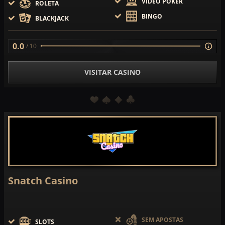
VÍDEO POKER
ROLETA
BINGO
BLACKJACK
0.0
/ 10
VISITAR CASINO
Snatch Casino
SEM APOSTAS
SLOTS