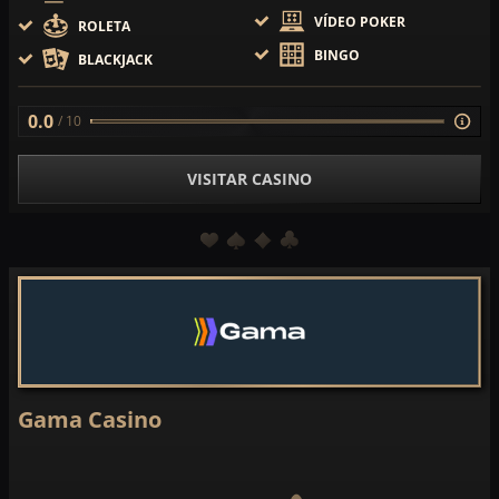
VÍDEO POKER
ROLETA
BINGO
BLACKJACK
0.0
/ 10
VISITAR CASINO
Gama Casino