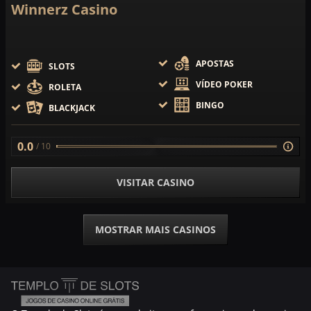
Winnerz Casino
APOSTAS
SLOTS
VÍDEO POKER
ROLETA
BINGO
BLACKJACK
0.0
/ 10
VISITAR CASINO
MOSTRAR MAIS CASINOS