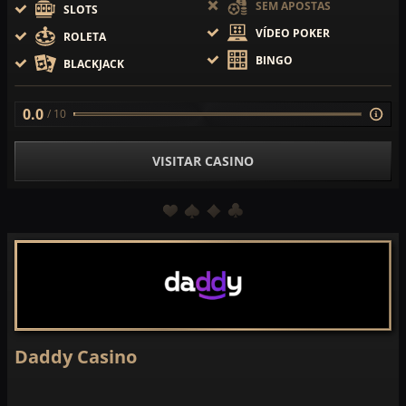
SEM APOSTAS
SLOTS
VÍDEO POKER
ROLETA
BINGO
BLACKJACK
0.0
/ 10
VISITAR CASINO
Daddy Casino