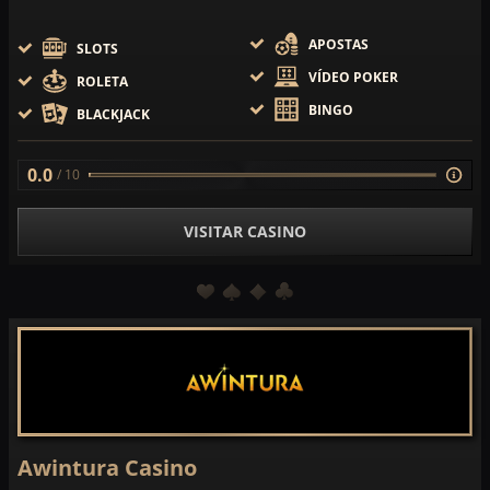
APOSTAS
SLOTS
VÍDEO POKER
ROLETA
BINGO
BLACKJACK
0.0
/ 10
VISITAR CASINO
Awintura Casino