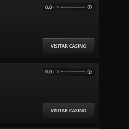
0.0
/ 10
VISITAR CASINO
0.0
/ 10
VISITAR CASINO