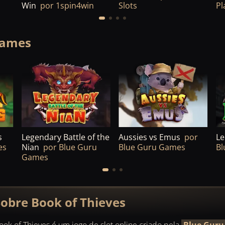
Win
por 1spin4win
Slots
Pl
Games
s
Legendary Battle of the
Aussies vs Emus
por
Le
es
Nian
por Blue Guru
Blue Guru Games
Bl
Games
Sobre Book of Thieves