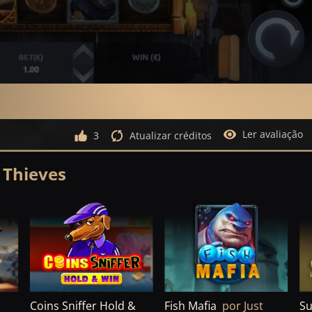
Ler avaliação
3
Atualizar créditos
 Thieves
Coins Sniffer Hold &
Fish Mafia
por Just
Su