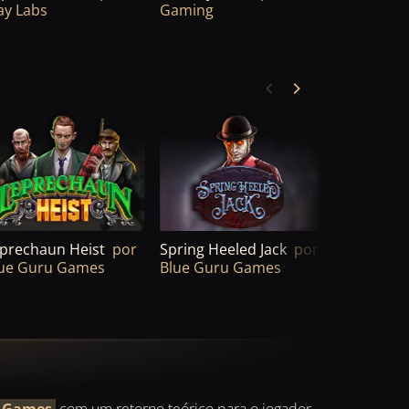
ay Labs
Gaming
Treasure 
por Blue 
prechaun Heist
por
Spring Heeled Jack
por
ue Guru Games
Blue Guru Games