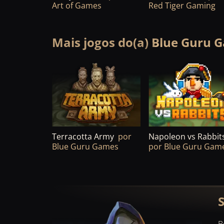
Art of Games
Red Tiger Gaming
Mais jogos do(a) Blue Guru 
Terracotta Army
por
Napoleon vs Rabbit
Blue Guru Games
por Blue Guru Gam