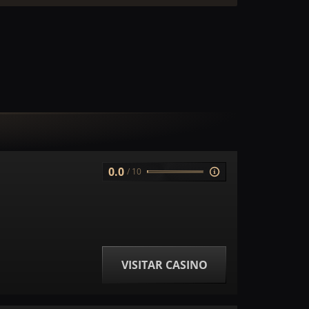
0.0
/ 10
VISITAR CASINO