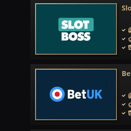
Sl
Be