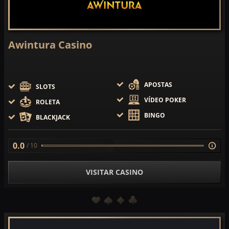
Awintura Casino
APOSTAS
SLOTS
VÍDEO POKER
ROLETA
BINGO
BLACKJACK
0.0
/ 10
VISITAR CASINO