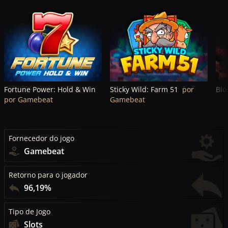
Fortune Power: Hold & Win
Sticky Wild: Farm 51
por
Blo
por Gamebeat
Gamebeat
Fornecedor do jogo
Gamebeat
Retorno para o jogador
96,19%
Tipo de Jogo
Slots