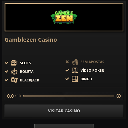
Gamblezen Casino
SEM APOSTAS
SLOTS
VÍDEO POKER
ROLETA
BINGO
BLACKJACK
0.0
/ 10
VISITAR CASINO