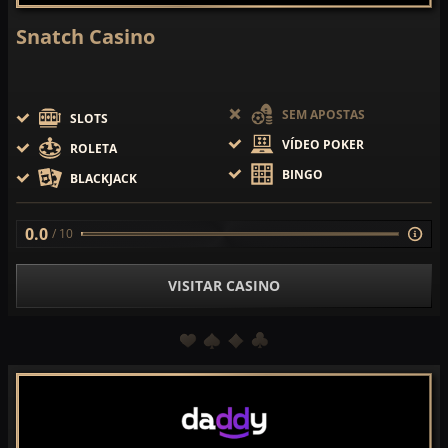
Snatch Casino
SEM APOSTAS
SLOTS
VÍDEO POKER
ROLETA
BINGO
BLACKJACK
0.0
/ 10
VISITAR CASINO