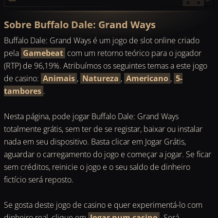
Sobre Buffalo Dale: Grand Ways
Buffalo Dale: Grand Ways é um jogo de slot online criado
pela
Gamebeat
com um retorno teórico para o jogador
(RTP) de 96,19%. Atribuímos os seguintes temas a este jogo
de casino:
Animais
,
Natureza
,
Americano
,
5-
tambores
.
Nesta página, pode jogar Buffalo Dale: Grand Ways
totalmente grátis, sem ter de se registar, baixar ou instalar
nada em seu dispositivo. Basta clicar em Jogar Grátis,
aguardar o carregamento do jogo e começar a jogar. Se ficar
sem créditos, reinicie o jogo e o seu saldo de dinheiro
fictício será reposto.
Se gosta deste jogo de casino e quer experimentá-lo com
dinheiro real, clique em
Jogar num casino
. Será