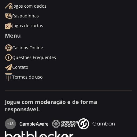
Jogos com dados
Raspadinhas
Jogos de cartas
Menu
Casinos Online
Questões Frequentes
Contato
Termos de uso
Jogue com moderação e de forma
responsável.