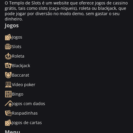
O Templo de Slots é um website que oferece jogos de cassino
grátis, tais como slots (caça-níqueis), roleta ou blackjack, que
pode jogar por diversão no modo demo, sem gastar o seu
dinheiro.
Jogos
Jogos
Slots
Roleta
Blackjack
Baccarat
Vídeo poker
Bingo
Jogos com dados
Raspadinhas
Jogos de cartas
Menu