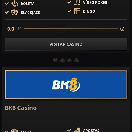
VÍDEO POKER
ROLETA
BINGO
BLACKJACK
0.0
/ 10
VISITAR CASINO
BK8 Casino
APOSTAS
SLOTS