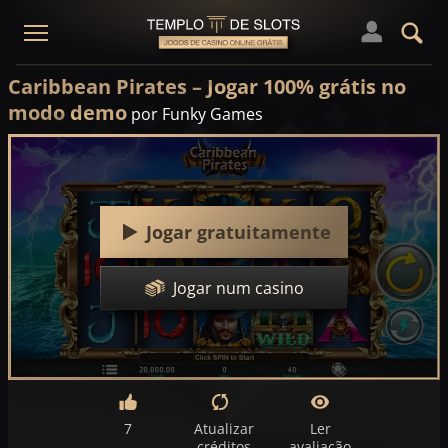
Caribbean Pirates – Jogar 100% grátis no
modo demo
por Funky Games
Jogar gratuitamente
Jogar num casino
7
Atualizar
Ler
créditos
avaliação