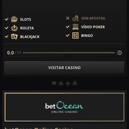
SEM APOSTAS
SLOTS
VÍDEO POKER
ROLETA
BINGO
BLACKJACK
0.0
/ 10
VISITAR CASINO