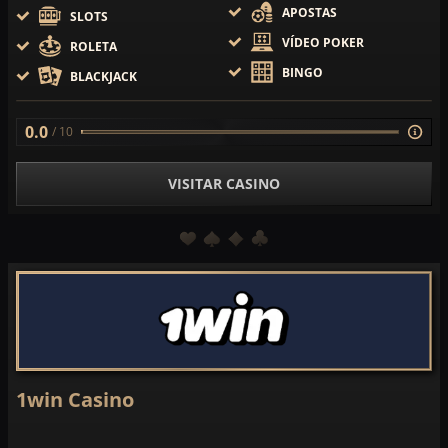
APOSTAS
SLOTS
VÍDEO POKER
ROLETA
BINGO
BLACKJACK
0.0
/ 10
VISITAR CASINO
1win Casino