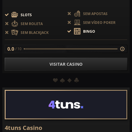
SEM APOSTAS
SLOTS
SEM VÍDEO POKER
SEM ROLETA
BINGO
SEM BLACKJACK
0.0
/ 10
VISITAR CASINO
4tuns Casino