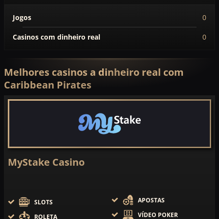
Jogos
0
Casinos com dinheiro real
0
Melhores casinos a dinheiro real com
Caribbean Pirates
MyStake Casino
APOSTAS
SLOTS
VÍDEO POKER
ROLETA