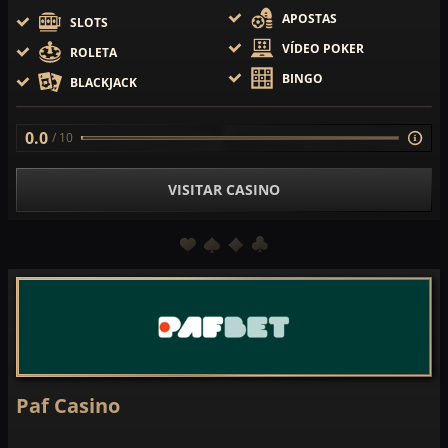
APOSTAS
SLOTS
VÍDEO POKER
ROLETA
BINGO
BLACKJACK
0.0
/ 10
VISITAR CASINO
Paf Casino