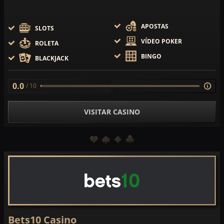
APOSTAS
SLOTS
VÍDEO POKER
ROLETA
BINGO
BLACKJACK
0.0
/ 10
VISITAR CASINO
Bets10 Casino