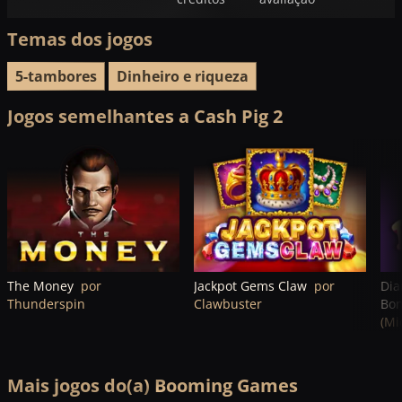
Temas dos jogos
5-tambores
Dinheiro e riqueza
Jogos semelhantes a Cash Pig 2
The Money
por
Jackpot Gems Claw
por
Dia
Thunderspin
Clawbuster
Bo
(Mi
Mais jogos do(a) Booming Games