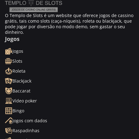
O Templo de Slots é um website que oferece jogos de cassino
grátis, tais como slots (caça-níqueis), roleta ou blackjack, que
pode jogar por diversão no modo demo, sem gastar o seu
dinheiro.
Jogos
Jogos
Slots
Roleta
Blackjack
Baccarat
Vídeo poker
Bingo
Jogos com dados
Raspadinhas