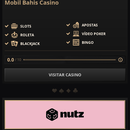
Mobil Bahis Casino
APOSTAS
SLOTS
VÍDEO POKER
ROLETA
BINGO
BLACKJACK
0.0
/ 10
VISITAR CASINO