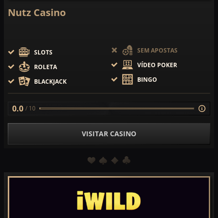
Nutz Casino
SEM APOSTAS
SLOTS
VÍDEO POKER
ROLETA
BINGO
BLACKJACK
0.0
/ 10
VISITAR CASINO