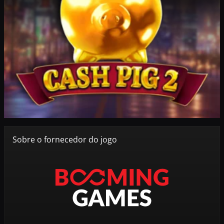
Sobre o fornecedor do jogo