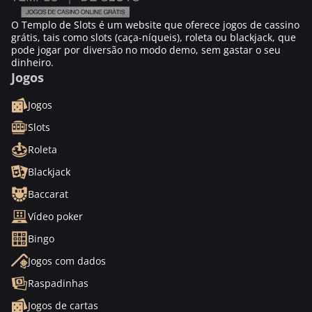
O Templo de Slots é um website que oferece jogos de cassino
grátis, tais como slots (caça-níqueis), roleta ou blackjack, que
pode jogar por diversão no modo demo, sem gastar o seu
dinheiro.
Jogos
Jogos
Slots
Roleta
Blackjack
Baccarat
Vídeo poker
Bingo
Jogos com dados
Raspadinhas
Jogos de cartas