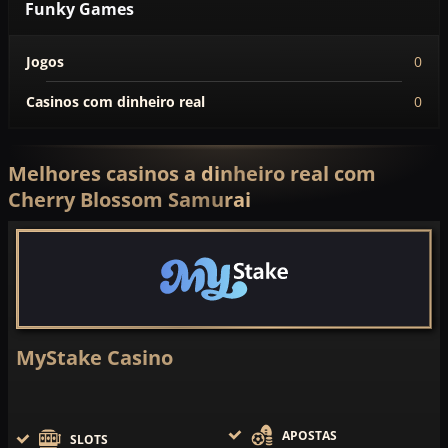
Funky Games
Jogos
0
Casinos com dinheiro real
0
Melhores casinos a dinheiro real com
Cherry Blossom Samurai
MyStake Casino
APOSTAS
SLOTS