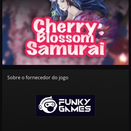
Sobre o fornecedor do jogo