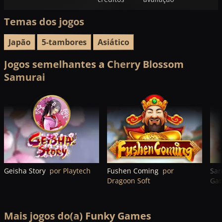
Temas dos jogos
Japão
5-tambores
Asiático
Jogos semelhantes a Cherry Blossom
Samurai
Geisha Story
por Playtech
Fushen Coming
por
Sam
Dragoon Soft
Gam
Mais jogos do(a) Funky Games