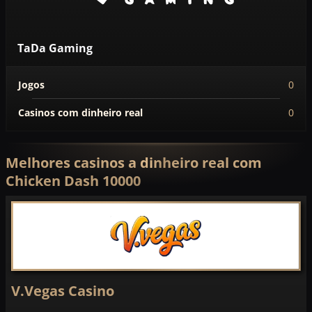
TaDa Gaming
Jogos
0
Casinos com dinheiro real
0
Melhores casinos a dinheiro real com
Chicken Dash 10000
V.Vegas Casino