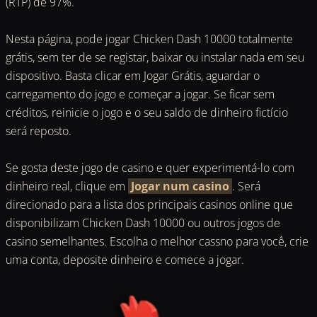
(RTP) de 97%.
Nesta página, pode jogar Chicken Dash 10000 totalmente
grátis, sem ter de se registar, baixar ou instalar nada em seu
dispositivo. Basta clicar em Jogar Grátis, aguardar o
carregamento do jogo e começar a jogar. Se ficar sem
créditos, reinicie o jogo e o seu saldo de dinheiro fictício
será reposto.
Se gosta deste jogo de casino e quer experimentá-lo com
dinheiro real, clique em
Jogar num casino
. Será
direcionado para a lista dos principais casinos online que
disponibilizam Chicken Dash 10000 ou outros jogos de
casino semelhantes. Escolha o melhor cassno para você, crie
uma conta, deposite dinheiro e comece a jogar.