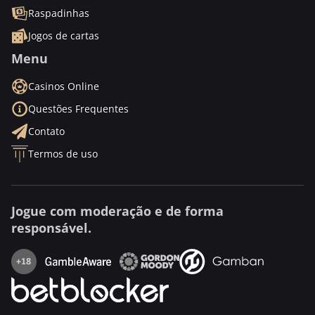
Raspadinhas
Jogos de cartas
Menu
Casinos Online
Questões Frequentes
Contato
Termos de uso
Jogue com moderação e de forma
responsável.