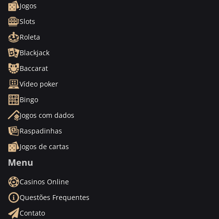
Jogos
Slots
Roleta
Blackjack
Baccarat
Vídeo poker
Bingo
Jogos com dados
Raspadinhas
Jogos de cartas
Menu
Casinos Online
Questões Frequentes
Contato