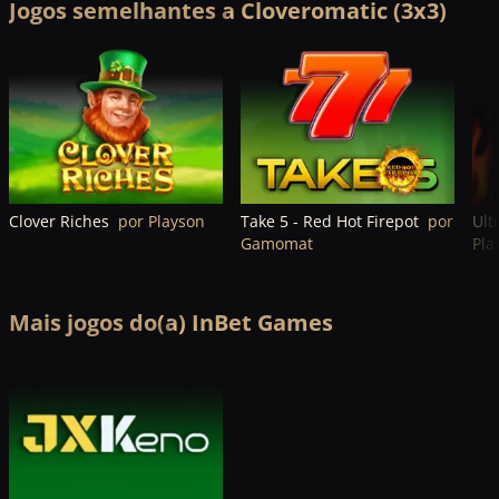
Jogos semelhantes a Cloveromatic (3x3)
Clover Riches
por Playson
Take 5 - Red Hot Firepot
por
Ult
Gamomat
Pla
Mais jogos do(a) InBet Games