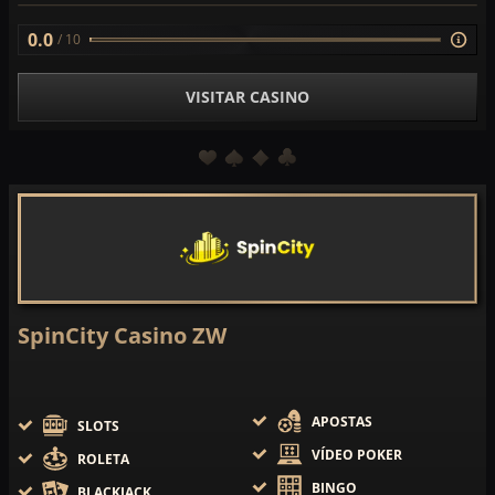
0.0
/ 10
VISITAR CASINO
SpinCity Casino ZW
APOSTAS
SLOTS
VÍDEO POKER
ROLETA
BINGO
BLACKJACK