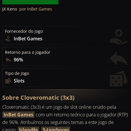
JX Keno
por InBet Games
Fornecedor do jogo
InBet Games
Retorno para o jogador
96%
Tipo de Jogo
Slots
Sobre Cloveromatic (3x3)
Cloveromatic (3x3) é um jogo de slot online criado pela
InBet Games
com um retorno teórico para o jogador (RTP)
de 96%. Atribuímos os seguintes temas a este jogo de
casino:
Irlandês
,
3-tambores
.