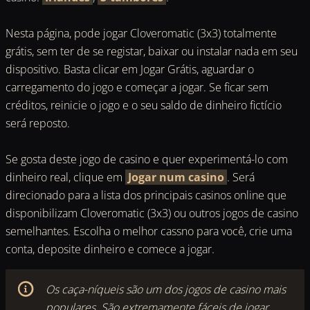
Nesta página, pode jogar Cloveromatic (3x3) totalmente
grátis, sem ter de se registar, baixar ou instalar nada em seu
dispositivo. Basta clicar em Jogar Grátis, aguardar o
carregamento do jogo e começar a jogar. Se ficar sem
créditos, reinicie o jogo e o seu saldo de dinheiro fictício
será reposto.
Se gosta deste jogo de casino e quer experimentá-lo com
dinheiro real, clique em
Jogar num casino
. Será
direcionado para a lista dos principais casinos online que
disponibilizam Cloveromatic (3x3) ou outros jogos de casino
semelhantes. Escolha o melhor cassno para você, crie uma
conta, deposite dinheiro e comece a jogar.
Os caça-níqueis são um dos jogos de casino mais
populares. São extremamente fáceis de jogar,