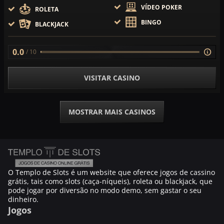
VÍDEO POKER
ROLETA
BINGO
BLACKJACK
0.0
/ 10
VISITAR CASINO
MOSTRAR MAIS CASINOS
O Templo de Slots é um website que oferece jogos de cassino
grátis, tais como slots (caça-níqueis), roleta ou blackjack, que
pode jogar por diversão no modo demo, sem gastar o seu
dinheiro.
Jogos