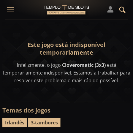
Este jogo está indisponível
temporariamente
Infelizmente, o jogo
Cloveromatic (3x3)
está
temporariamente indisponível. Estamos a trabalhar para
resolver este problema o mais rápido possível.
Temas dos jogos
Irlandês
3-tambores