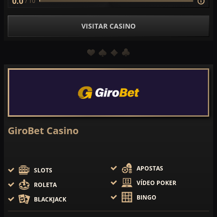
0.0
/ 10
VISITAR CASINO
GiroBet Casino
APOSTAS
SLOTS
VÍDEO POKER
ROLETA
BINGO
BLACKJACK