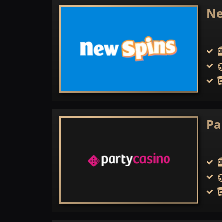
Ne
Pa