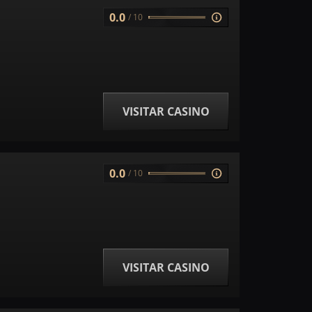
0.0
/ 10
VISITAR CASINO
0.0
/ 10
VISITAR CASINO