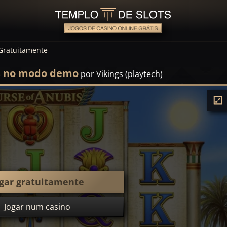
 Gratuitamente
is no modo demo
por Vikings (playtech)
gar gratuitamente
Jogar num casino