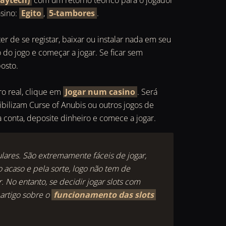
laytech)
com um retorno teórico para o jogador
asino:
Egito
,
5-tambores
.
er de se registar, baixar ou instalar nada em seu
o do jogo e começar a jogar. Se ficar sem
posto.
ro real, clique em
Jogar num casino
. Será
nibilizam Curse of Anubis ou outros jogos de
 conta, deposite dinheiro e comece a jogar.
lares. São extremamente fáceis de jogar,
 acaso e pela sorte, logo não tem de
 No entanto, se decidir jogar slots com
artigo sobre o
funcionamento das slots