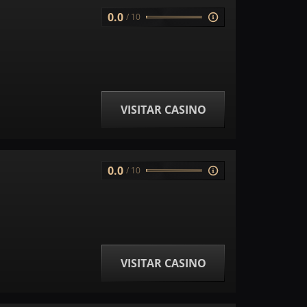
0.0
/ 10
VISITAR CASINO
0.0
/ 10
VISITAR CASINO