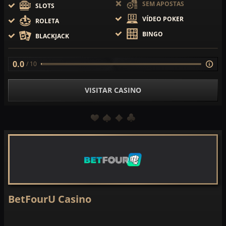
SEM APOSTAS
SLOTS
VÍDEO POKER
ROLETA
BINGO
BLACKJACK
0.0
/ 10
VISITAR CASINO
BetFourU Casino