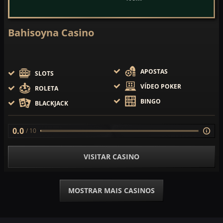
Bahisoyna Casino
APOSTAS
SLOTS
VÍDEO POKER
ROLETA
BINGO
BLACKJACK
0.0
/ 10
VISITAR CASINO
MOSTRAR MAIS CASINOS