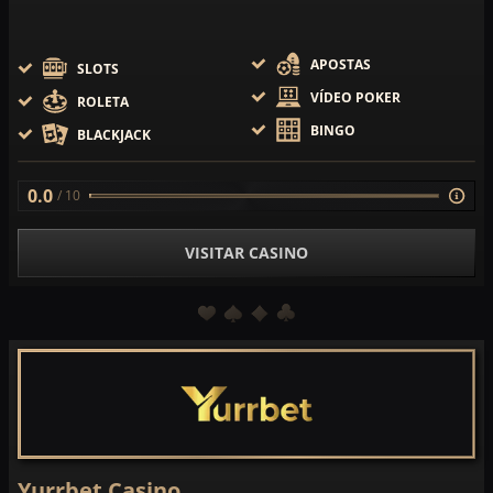
APOSTAS
SLOTS
VÍDEO POKER
ROLETA
BINGO
BLACKJACK
0.0
/ 10
VISITAR CASINO
Yurrbet Casino