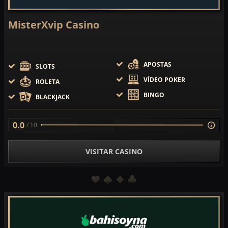
MisterXvip Casino
APOSTAS
SLOTS
VÍDEO POKER
ROLETA
BINGO
BLACKJACK
0.0
/ 10
VISITAR CASINO