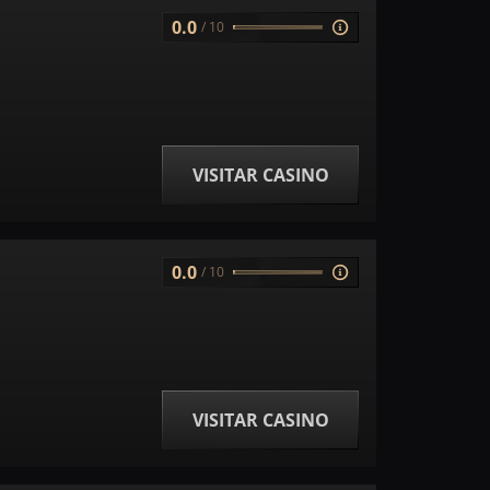
0.0
/ 10
VISITAR CASINO
0.0
/ 10
VISITAR CASINO