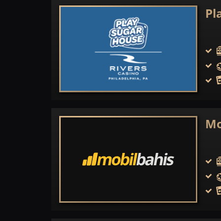
Pl
Mo