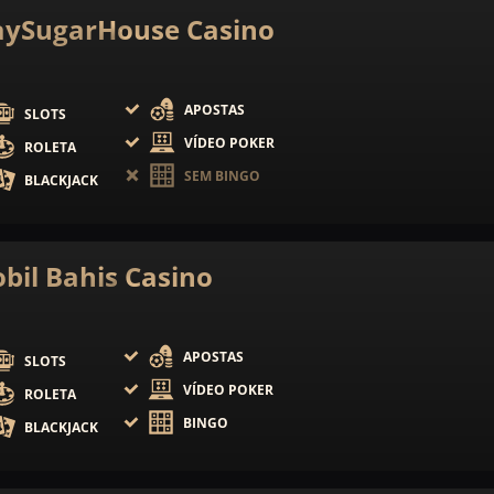
aySugarHouse Casino
APOSTAS
SLOTS
VÍDEO POKER
ROLETA
SEM BINGO
BLACKJACK
bil Bahis Casino
APOSTAS
SLOTS
VÍDEO POKER
ROLETA
BINGO
BLACKJACK