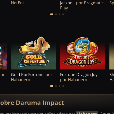
NetEnt
Jackpot
por Pragmatic
Sp
Play
por
Gold Koi Fortune
por
Fortune Dragon Joy
Sh
Habanero
por Habanero
H
Sobre Daruma Impact