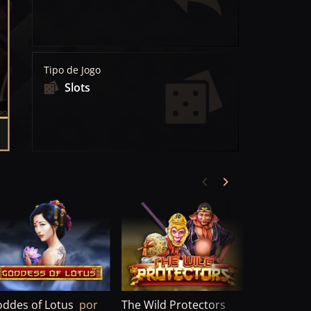
Tipo de Jogo
Slots
Caishen R
EURASIAN 
ddes of Lotus
por
The Wild Protectors