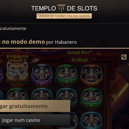
Gratuitamente
is no modo demo
por Habanero
gar gratuitamente
Jogar num casino