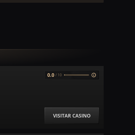
0.0
/ 10
VISITAR CASINO