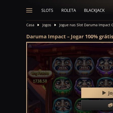
SLOTS
ROLETA
BLACKJACK
Casa
Jogos
Jogue nas Slot Daruma Impact 
Daruma Impact – Jogar 100% grát
Jo