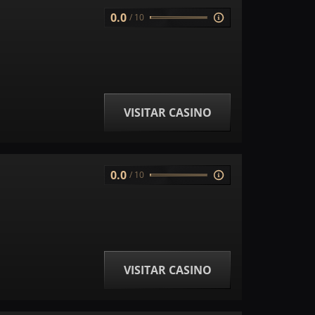
0.0
/ 10
VISITAR CASINO
0.0
/ 10
VISITAR CASINO