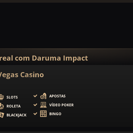
o real com Daruma Impact
Vegas Casino
APOSTAS
SLOTS
VÍDEO POKER
ROLETA
BINGO
BLACKJACK