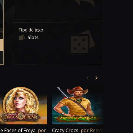
Tipo de Jogo
Slots
Jurassic J
Arrow's E
e Faces of Freya
por
Crazy Crocs
por Reevo