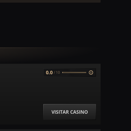
0.0
/ 10
VISITAR CASINO