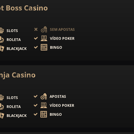
ot Boss Casino
SEM APOSTAS
SLOTS
VÍDEO POKER
ROLETA
BINGO
BLACKJACK
nja Casino
APOSTAS
SLOTS
VÍDEO POKER
ROLETA
BINGO
BLACKJACK