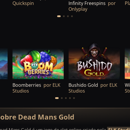
Quickspin
Infinity Freespins
por
Pl
Onlyplay
Boomberries
por ELK
Bushido Gold
por ELK
Wi
Studios
Studios
St
Sobre Dead Mans Gold