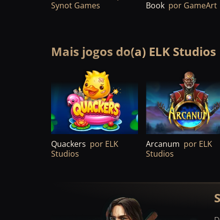
Synot Games
Book
por GameArt
Mais jogos do(a) ELK Studios
Quackers
por ELK
Arcanum
por ELK
Studios
Studios