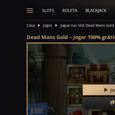
SLOTS
ROLETA
BLACKJACK
Casa
Jogos
Jogue nas Slot Dead Mans Gold
Dead Mans Gold – Jogar 100% grát
Jo