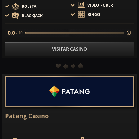
VÍDEO POKER
ROLETA
BINGO
BLACKJACK
0.0
/ 10
VISITAR CASINO
Patang Casino