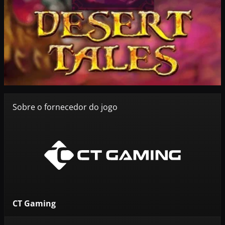
Sobre o fornecedor do jogo
CT Gaming