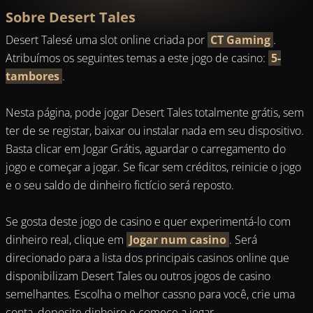
Sobre Desert Tales
Desert Talesé uma slot online criada por
CT Gaming
.
Atribuímos os seguintes temas a este jogo de casino:
5-
tambores
.
Nesta página, pode jogar Desert Tales totalmente grátis, sem
ter de se registar, baixar ou instalar nada em seu dispositivo.
Basta clicar em Jogar Grátis, aguardar o carregamento do
jogo e começar a jogar. Se ficar sem créditos, reinicie o jogo
e o seu saldo de dinheiro fictício será reposto.
Se gosta deste jogo de casino e quer experimentá-lo com
dinheiro real, clique em
Jogar num casino
. Será
direcionado para a lista dos principais casinos online que
disponibilizam Desert Tales ou outros jogos de casino
semelhantes. Escolha o melhor cassno para você, crie uma
conta, deposite dinheiro e comece a jogar.