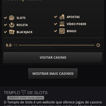
APOSTAS
SLOTS
VÍDEO POKER
ROLETA
BINGO
BLACKJACK
0.0
/ 10
VISITAR CASINO
MOSTRAR MAIS CASINOS
O Templo de Slots é um website que oferece jogos de cassino