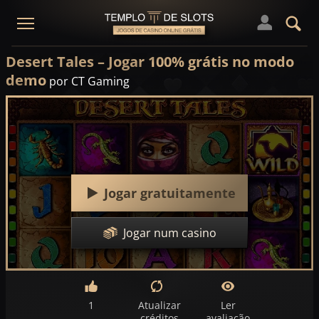
Desert Tales – Jogar 100% grátis no modo
demo
por CT Gaming
Jogar gratuitamente
Jogar num casino
1
Atualizar
Ler
créditos
avaliação