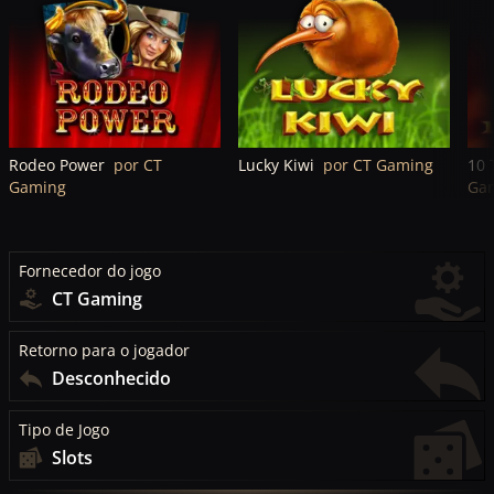
Rodeo Power
por CT
Lucky Kiwi
por CT Gaming
10 
Gaming
Ga
Fornecedor do jogo
CT Gaming
Retorno para o jogador
Desconhecido
Tipo de Jogo
Slots