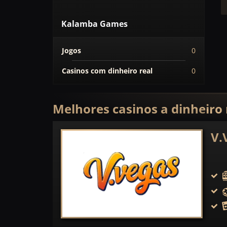
Kalamba Games
Jogos
0
Casinos com dinheiro real
0
Melhores casinos a dinheiro
V.