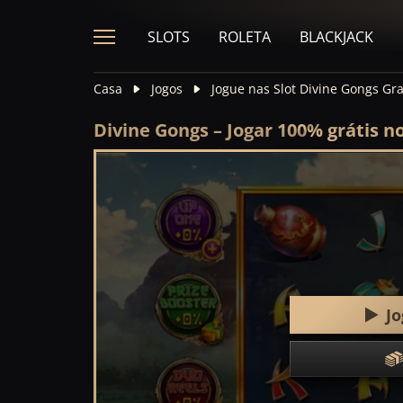
SLOTS
ROLETA
BLACKJACK
Casa
Jogos
Jogue nas Slot Divine Gongs Gr
Divine Gongs – Jogar 100% grátis
Jo