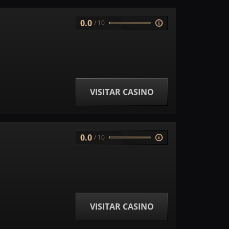
0.0
/ 10
VISITAR CASINO
0.0
/ 10
VISITAR CASINO