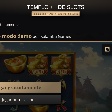
atuitamente
 no modo demo
por Kalamba Games
gar gratuitamente
Jogar num casino