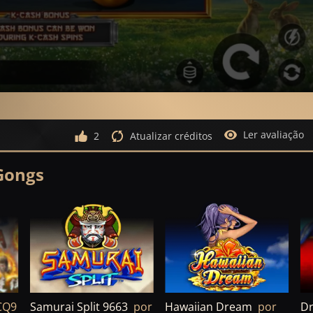
Ler avaliação
2
Atualizar créditos
Gongs
CQ9
Samurai Split 9663
por
Hawaiian Dream
por
Dr