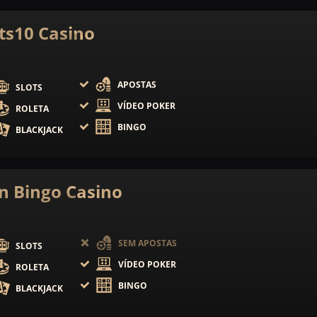
ts10 Casino
APOSTAS
SLOTS
VÍDEO POKER
ROLETA
BINGO
BLACKJACK
n Bingo Casino
SEM APOSTAS
SLOTS
VÍDEO POKER
ROLETA
BINGO
BLACKJACK