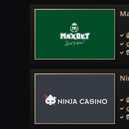
Ma
Ni