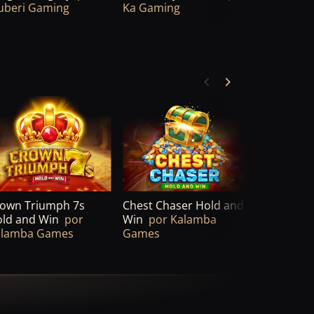
uberi Gaming
Ka Gaming
Carnival E
por Kala
own Triumph 7s
Chest Chaser Hold and
ld and Win
por
Win
por Kalamba
alamba Games
Games