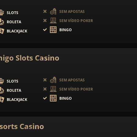
SEM APOSTAS
SLOTS
SEM VÍDEO POKER
ROLETA
BINGO
BLACKJACK
igo Slots Casino
SEM APOSTAS
SLOTS
SEM VÍDEO POKER
ROLETA
BINGO
BLACKJACK
sorts Casino