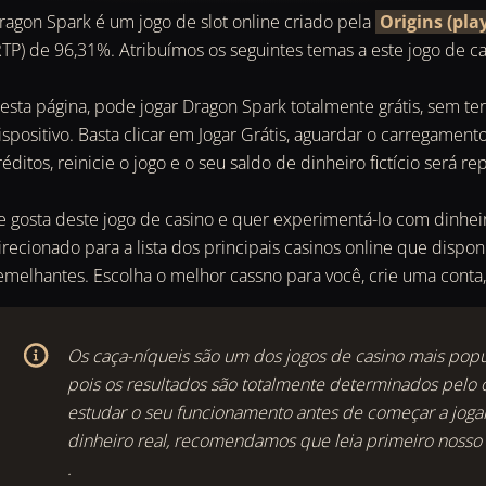
ragon Spark é um jogo de slot online criado pela
Origins (pla
RTP) de 96,31%. Atribuímos os seguintes temas a este jogo de c
esta página, pode jogar Dragon Spark totalmente grátis, sem ter 
ispositivo. Basta clicar em Jogar Grátis, aguardar o carregament
réditos, reinicie o jogo e o seu saldo de dinheiro fictício será re
e gosta deste jogo de casino e quer experimentá-lo com dinhei
irecionado para a lista dos principais casinos online que dispo
emelhantes. Escolha o melhor cassno para você, crie uma conta,
Os caça-níqueis são um dos jogos de casino mais popu
pois os resultados são totalmente determinados pelo o
estudar o seu funcionamento antes de começar a jogar.
dinheiro real, recomendamos que leia primeiro nosso 
.