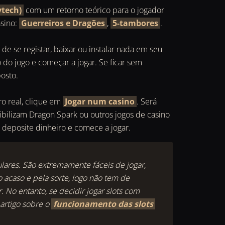
ytech)
com um retorno teórico para o jogador
asino:
Guerreiros e Dragões
,
5-tambores
.
de se registar, baixar ou instalar nada em seu
o do jogo e começar a jogar. Se ficar sem
posto.
ro real, clique em
Jogar num casino
. Será
nibilizam Dragon Spark ou outros jogos de casino
 deposite dinheiro e comece a jogar.
lares. São extremamente fáceis de jogar,
 acaso e pela sorte, logo não tem de
 No entanto, se decidir jogar slots com
artigo sobre o
funcionamento das slots