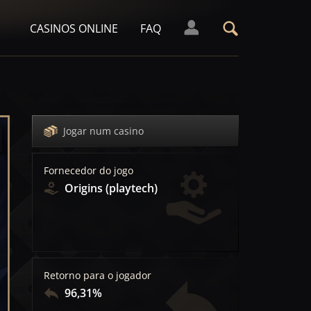
CASINOS ONLINE
FAQ
Jogar num casino
Fornecedor do jogo
Origins (playtech)
Retorno para o jogador
96,31%