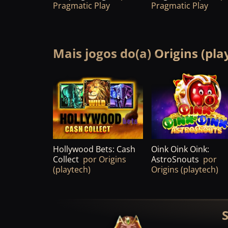
Pragmatic Play
Pragmatic Play
Mais jogos do(a) Origins (pla
Hollywood Bets: Cash
Oink Oink Oink:
Collect
por Origins
AstroSnouts
por
(playtech)
Origins (playtech)