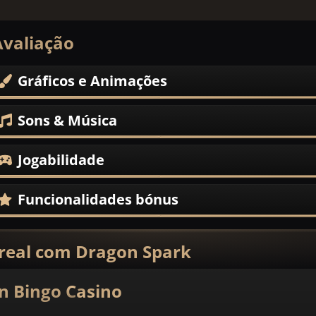
Avaliação
Gráficos e Animações
Sons & Música
Jogabilidade
Funcionalidades bónus
 real com Dragon Spark
n Bingo Casino