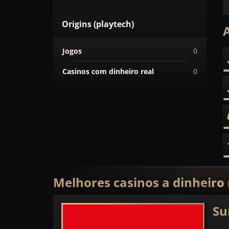
Origins (playtech)
Jogos
0
Casinos com dinheiro real
0
Melhores casinos a dinheiro
Su