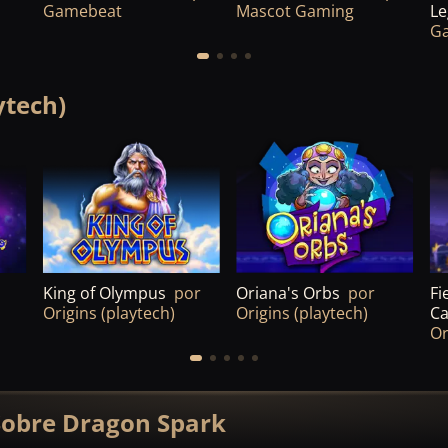
Gamebeat
Mascot Gaming
L
G
ytech)
King of Olympus
por
Oriana's Orbs
por
Fi
Origins (playtech)
Origins (playtech)
Ca
Or
Sobre Dragon Spark