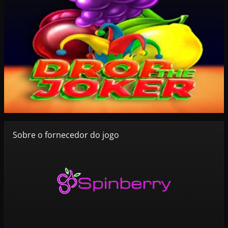
Sobre o fornecedor do jogo