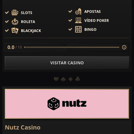
APOSTAS
SLOTS
VÍDEO POKER
ROLETA
BINGO
BLACKJACK
0.0
/ 10
VISITAR CASINO
Nutz Casino