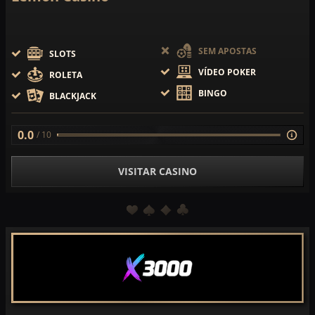
SEM APOSTAS
SLOTS
VÍDEO POKER
ROLETA
BINGO
BLACKJACK
0.0
/ 10
VISITAR CASINO