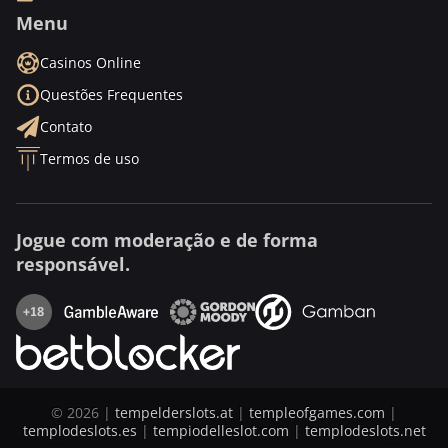
Menu
Casinos Online
Questões Frequentes
Contato
Termos de uso
Jogue com moderação e de forma
responsável.
© 2026 |
tempelderslots.at
|
templeofgames.com
|
templodeslots.es
|
tempiodelleslot.com
|
templodeslots.net