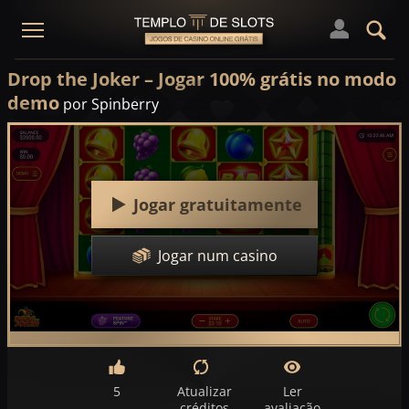
Drop the Joker – Jogar 100% grátis no modo
demo
por Spinberry
Jogar gratuitamente
Jogar num casino
5
Atualizar
Ler
créditos
avaliação