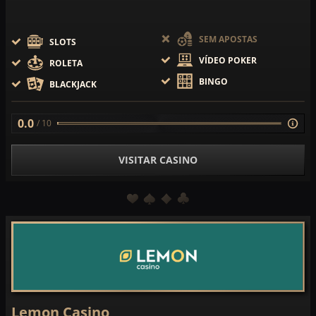
SEM APOSTAS
SLOTS
VÍDEO POKER
ROLETA
BINGO
BLACKJACK
0.0
/ 10
VISITAR CASINO
Lemon Casino