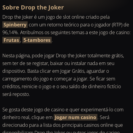
Sobre Drop the Joker
Drop the Joker é um jogo de slot online criado pela
Spinberry
com um retorno teórico para o jogador (RTP) de
96,14%. Atribuímos os seguintes temas a este jogo de casino:
Frutas
,
5-tambores
.
Nesta página, pode jogar Drop the Joker totalmente grátis,
sem ter de se registar, baixar ou instalar nada em seu
dispositivo. Basta clicar em Jogar Grátis, aguardar o
carregamento do jogo e começar a jogar. Se ficar sem
créditos, reinicie o jogo e o seu saldo de dinheiro fictício
será reposto.
Se gosta deste jogo de casino e quer experimentá-lo com
dinheiro real, clique em
Jogar num casino
. Será
direcionado para a lista dos principais casinos online que
disponibilizam Drop the Joker ou outros jogos de casino