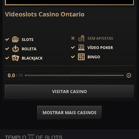
Videoslots Casino Ontario
SEM APOSTAS
SLOTS
VÍDEO POKER
ROLETA
BINGO
BLACKJACK
0.0
/ 10
VISITAR CASINO
MOSTRAR MAIS CASINOS