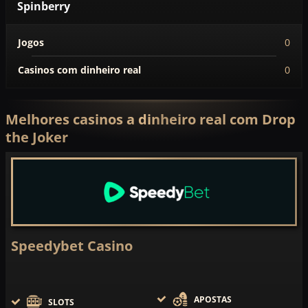
Spinberry
Jogos
0
Casinos com dinheiro real
0
Melhores casinos a dinheiro real com Drop
the Joker
Speedybet Casino
APOSTAS
SLOTS