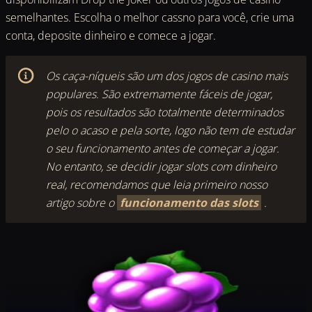
semelhantes. Escolha o melhor cassno para você, crie uma
conta, deposite dinheiro e comece a jogar.
Os caça-níqueis são um dos jogos de casino mais
populares. São extremamente fáceis de jogar,
pois os resultados são totalmente determinados
pelo o acaso e pela sorte, logo não tem de estudar
o seu funcionamento antes de começar a jogar.
No entanto, se decidir jogar slots com dinheiro
real, recomendamos que leia primeiro nosso
artigo sobre o
funcionamento das slots
.