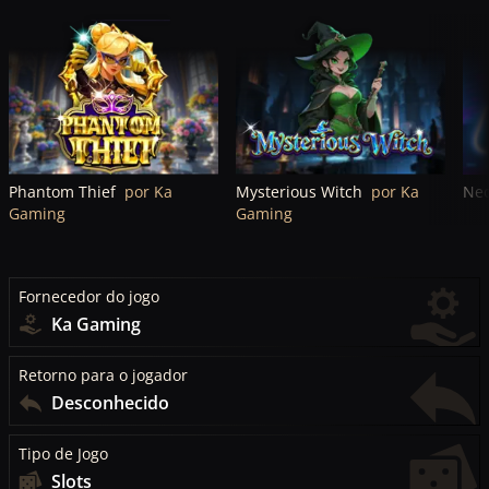
Phantom Thief
por Ka
Mysterious Witch
por Ka
Neo
Gaming
Gaming
Fornecedor do jogo
Ka Gaming
Retorno para o jogador
Desconhecido
Tipo de Jogo
Slots