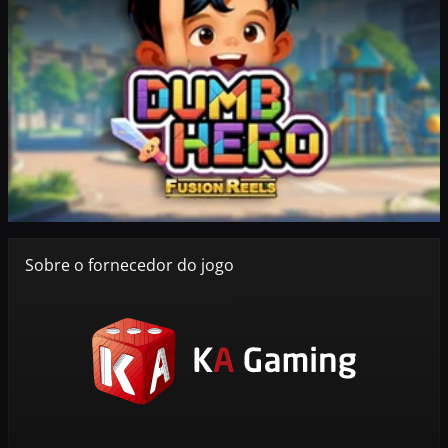
Sobre o fornecedor do jogo