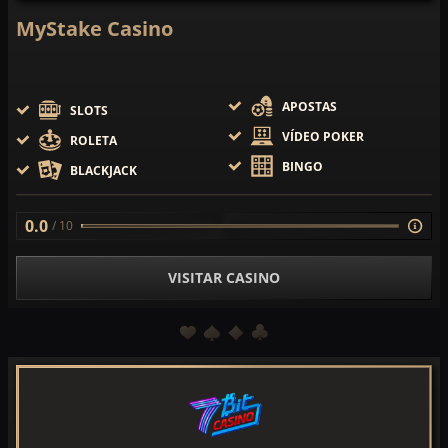
MyStake Casino
APOSTAS
SLOTS
VÍDEO POKER
ROLETA
BINGO
BLACKJACK
0.0
/ 10
VISITAR CASINO