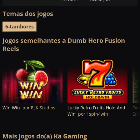
Temas dos jogos
6-tambores
Jogos semelhantes a Dumb Hero Fusion
Reels
Win Win
por ELK Studios
Lucky Retro Fruits Hold And
Ori
Win
por 1spin4win
End
Mais jogos do(a) Ka Gaming