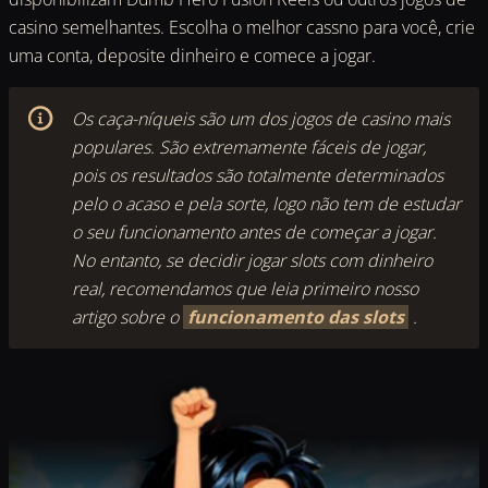
casino semelhantes. Escolha o melhor cassno para você, crie
uma conta, deposite dinheiro e comece a jogar.
Os caça-níqueis são um dos jogos de casino mais
populares. São extremamente fáceis de jogar,
pois os resultados são totalmente determinados
pelo o acaso e pela sorte, logo não tem de estudar
o seu funcionamento antes de começar a jogar.
No entanto, se decidir jogar slots com dinheiro
real, recomendamos que leia primeiro nosso
artigo sobre o
funcionamento das slots
.