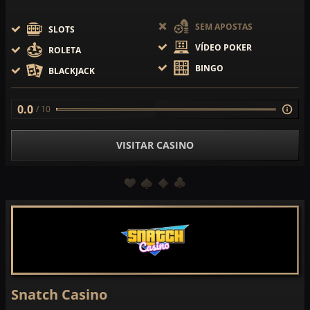
SEM APOSTAS
SLOTS
VÍDEO POKER
ROLETA
BINGO
BLACKJACK
0.0
/ 10
VISITAR CASINO
Snatch Casino