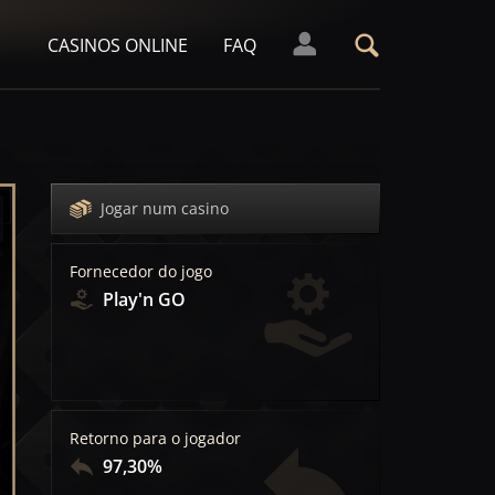
CASINOS ONLINE
FAQ
Jogar num casino
Fornecedor do jogo
Play'n GO
Retorno para o jogador
97,30%