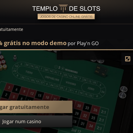
atuitamente
0% grátis no modo demo
por Play'n GO
gar gratuitamente
Jogar num casino