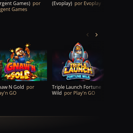
rgent Games)
por
(Evoplay)
por Evoplay
rgent Games
Hope Unl
Fortune
p
aw N Gold
por
Triple Launch Fortune
ay'n GO
Wild
por Play'n GO