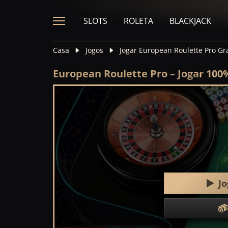
SLOTS
ROLETA
BLACKJACK
Casa
Jogos
Jogar European Roulette Pro Gr
European Roulette Pro – Jogar 10
Jo