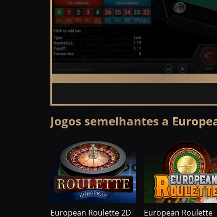
Jogos semelhantes a Europea
European Roulette 2D
European Roulette