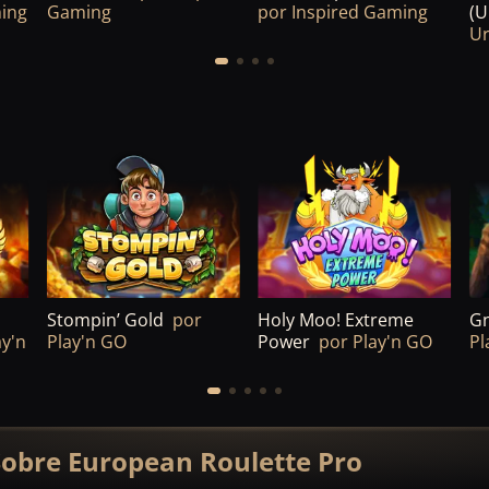
ming
Gaming
por Inspired Gaming
(U
U
Stompin’ Gold
por
Holy Moo! Extreme
Gn
ay'n
Play'n GO
Power
por Play'n GO
Pl
Sobre European Roulette Pro