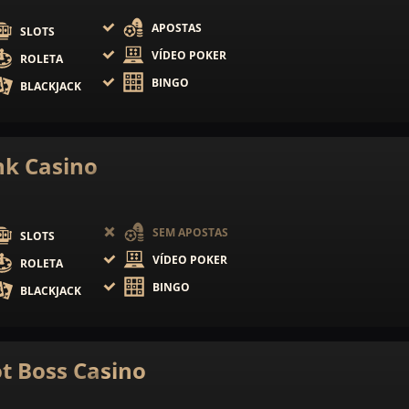
APOSTAS
SLOTS
VÍDEO POKER
ROLETA
BINGO
BLACKJACK
nk Casino
SEM APOSTAS
SLOTS
VÍDEO POKER
ROLETA
BINGO
BLACKJACK
ot Boss Casino