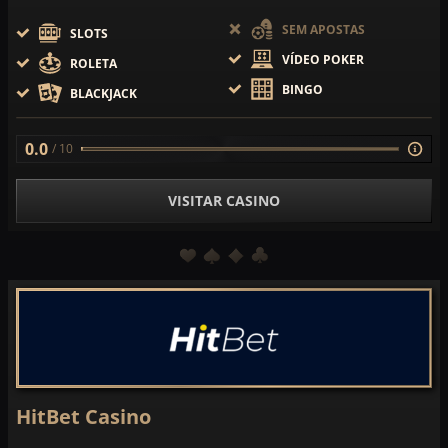
SEM APOSTAS
SLOTS
VÍDEO POKER
ROLETA
BINGO
BLACKJACK
0.0
/ 10
VISITAR CASINO
HitBet Casino