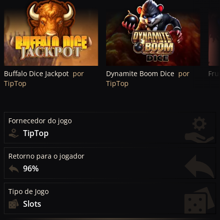
Buffalo Dice Jackpot
por
Dynamite Boom Dice
por
Fru
TipTop
TipTop
Fornecedor do jogo
TipTop
Retorno para o jogador
96%
Tipo de Jogo
Slots