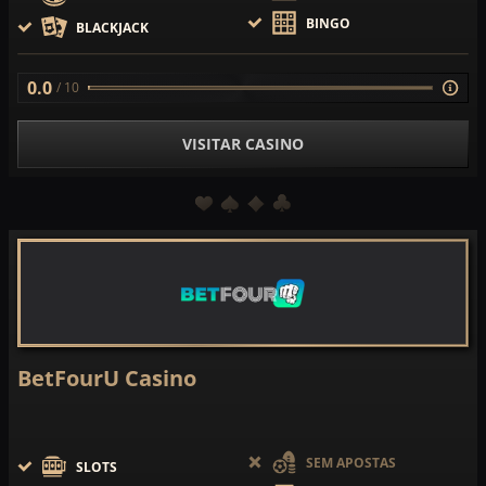
BINGO
BLACKJACK
0.0
/ 10
VISITAR CASINO
BetFourU Casino
SEM APOSTAS
SLOTS