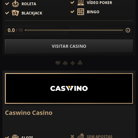
VÍDEO POKER
ROLETA
BINGO
BLACKJACK
0.0
/ 10
VISITAR CASINO
Caswino Casino
SEM APOSTAS
SLOTS