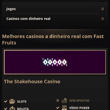
Jogos
0
Casinos com dinheiro real
0
Melhores casinos a dinheiro real com Fast
Fruits
The Stakehouse Casino
SEM APOSTAS
SLOTS
VÍDEO POKER
ROLETA