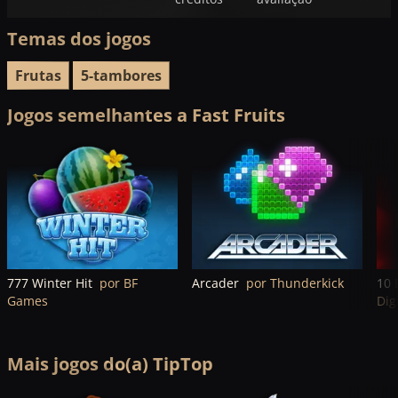
Temas dos jogos
Frutas
5-tambores
Jogos semelhantes a Fast Fruits
777 Winter Hit
por BF
Arcader
por Thunderkick
10 
Games
Dig
Mais jogos do(a) TipTop