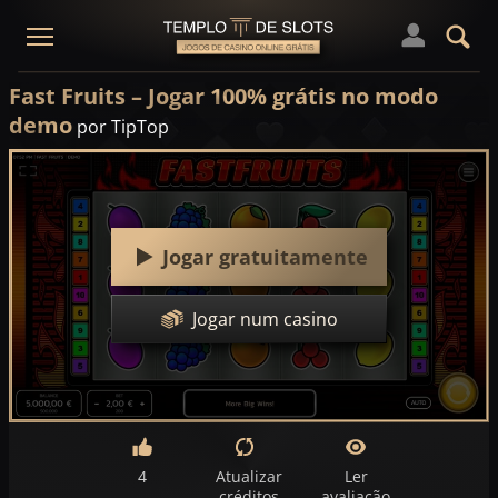
Fast Fruits – Jogar 100% grátis no modo
demo
por TipTop
Jogar gratuitamente
Jogar num casino
4
Atualizar
Ler
créditos
avaliação