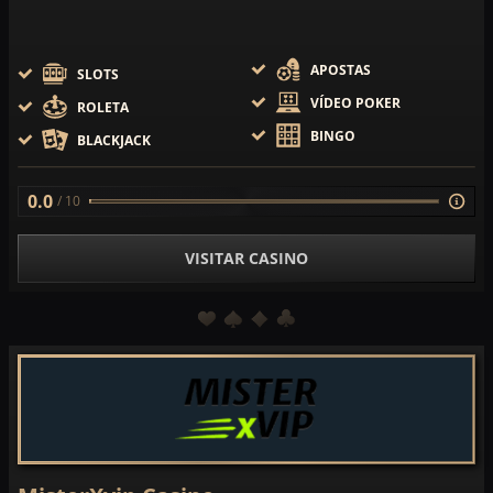
APOSTAS
SLOTS
VÍDEO POKER
ROLETA
BINGO
BLACKJACK
0.0
/ 10
VISITAR CASINO