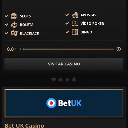
APOSTAS
SLOTS
VÍDEO POKER
ROLETA
BINGO
BLACKJACK
0.0
/ 10
VISITAR CASINO
Bet UK Casino