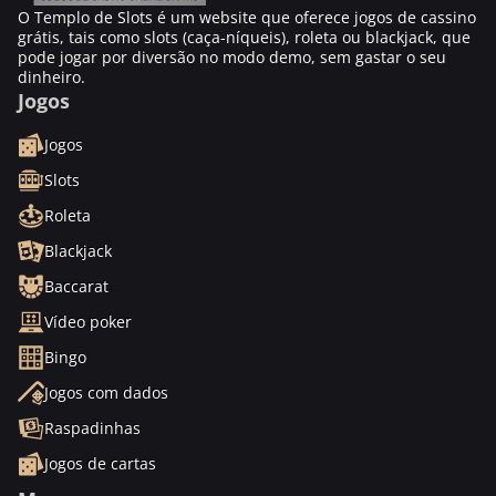
O Templo de Slots é um website que oferece jogos de cassino
grátis, tais como slots (caça-níqueis), roleta ou blackjack, que
pode jogar por diversão no modo demo, sem gastar o seu
dinheiro.
Jogos
Jogos
Slots
Roleta
Blackjack
Baccarat
Vídeo poker
Bingo
Jogos com dados
Raspadinhas
Jogos de cartas