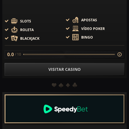
APOSTAS
SLOTS
VÍDEO POKER
ROLETA
BINGO
BLACKJACK
0.0
/ 10
VISITAR CASINO