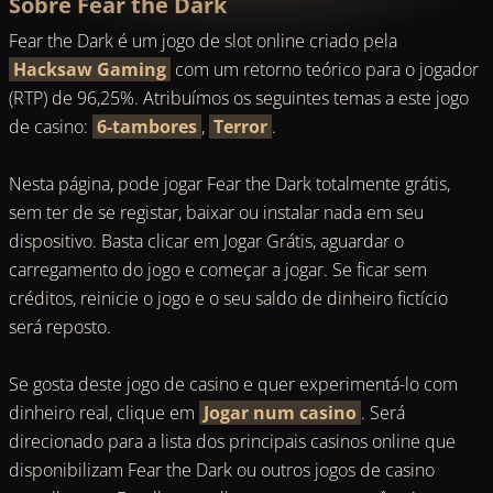
Sobre Fear the Dark
Fear the Dark é um jogo de slot online criado pela
Hacksaw Gaming
com um retorno teórico para o jogador
(RTP) de 96,25%. Atribuímos os seguintes temas a este jogo
de casino:
6-tambores
,
Terror
.
Nesta página, pode jogar Fear the Dark totalmente grátis,
sem ter de se registar, baixar ou instalar nada em seu
dispositivo. Basta clicar em Jogar Grátis, aguardar o
carregamento do jogo e começar a jogar. Se ficar sem
créditos, reinicie o jogo e o seu saldo de dinheiro fictício
será reposto.
Se gosta deste jogo de casino e quer experimentá-lo com
dinheiro real, clique em
Jogar num casino
. Será
direcionado para a lista dos principais casinos online que
disponibilizam Fear the Dark ou outros jogos de casino