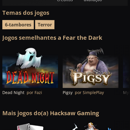
Temas dos jogos
6-tambores
Terror
Jogos semelhantes a Fear the Dark
Dead Night
por Fazi
Pigsy
por SimplePlay
Myt
Mais jogos do(a) Hacksaw Gaming