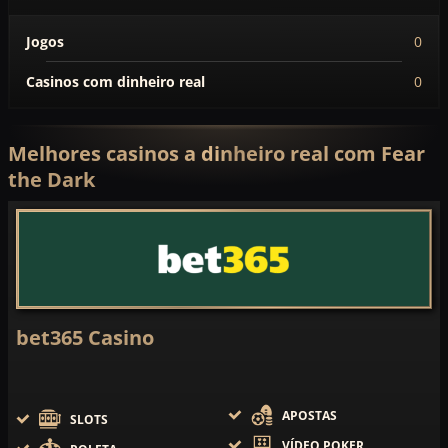
Jogos
0
Casinos com dinheiro real
0
Melhores casinos a dinheiro real com Fear
the Dark
bet365 Casino
APOSTAS
SLOTS
VÍDEO POKER