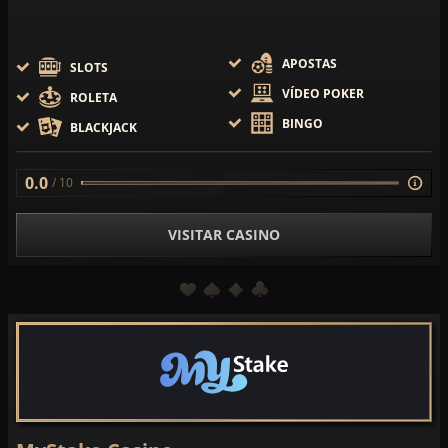
APOSTAS
SLOTS
VÍDEO POKER
ROLETA
BINGO
BLACKJACK
0.0
/ 10
VISITAR CASINO