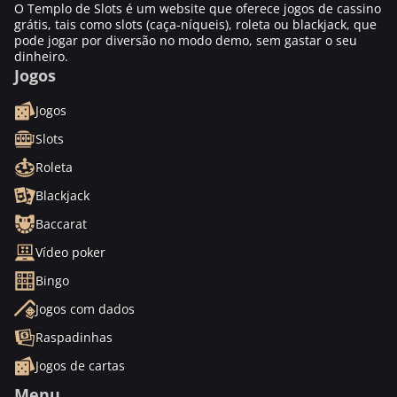
O Templo de Slots é um website que oferece jogos de cassino
grátis, tais como slots (caça-níqueis), roleta ou blackjack, que
pode jogar por diversão no modo demo, sem gastar o seu
dinheiro.
Jogos
Jogos
Slots
Roleta
Blackjack
Baccarat
Vídeo poker
Bingo
Jogos com dados
Raspadinhas
Jogos de cartas
Menu