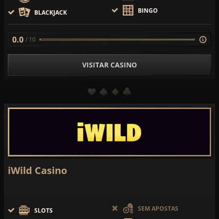
BINGO
BLACKJACK
0.0
/ 10
VISITAR CASINO
iWild Casino
SEM APOSTAS
SLOTS