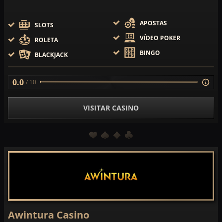
APOSTAS
SLOTS
VÍDEO POKER
ROLETA
BINGO
BLACKJACK
0.0
/ 10
VISITAR CASINO
Awintura Casino