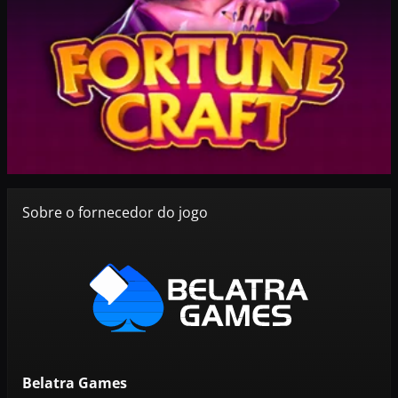
Sobre o fornecedor do jogo
Belatra Games