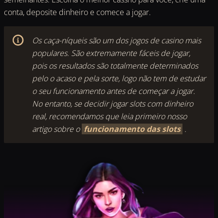
conta, deposite dinheiro e comece a jogar.
Os caça-níqueis são um dos jogos de casino mais
populares. São extremamente fáceis de jogar,
pois os resultados são totalmente determinados
pelo o acaso e pela sorte, logo não tem de estudar
o seu funcionamento antes de começar a jogar.
No entanto, se decidir jogar slots com dinheiro
real, recomendamos que leia primeiro nosso
artigo sobre o
funcionamento das slots
.