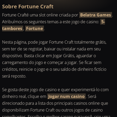
Sobre Fortune Craft
Fortune Crafté uma slot online criada por
Belatra Games
.
Atribuímos os seguintes temas a este jogo de casino:
5-
tambores
,
Fortune
.
Nesta página, pode jogar Fortune Craft totalmente grátis,
sem ter de se registar, baixar ou instalar nada em seu
dispositivo. Basta clicar em Jogar Grátis, aguardar o
carregamento do jogo e começar a jogar. Se ficar sem
créditos, reinicie o jogo e o seu saldo de dinheiro fictício
será reposto.
Se gosta deste jogo de casino e quer experimentá-lo com
dinheiro real, clique em
Jogar num casino
. Será
direcionado para a lista dos principais casinos online que
disponibilizam Fortune Craft ou outros jogos de casino
semelhantes. Escolha o melhor cassno para você, crie uma