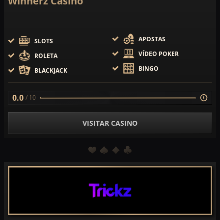
Winnerz Casino
APOSTAS
SLOTS
VÍDEO POKER
ROLETA
BINGO
BLACKJACK
0.0
/ 10
VISITAR CASINO