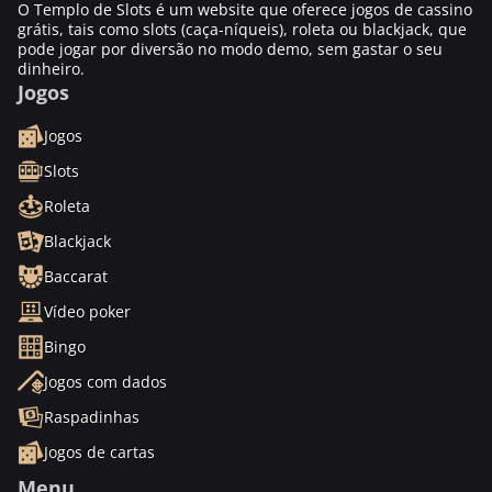
O Templo de Slots é um website que oferece jogos de cassino
grátis, tais como slots (caça-níqueis), roleta ou blackjack, que
pode jogar por diversão no modo demo, sem gastar o seu
dinheiro.
Jogos
Jogos
Slots
Roleta
Blackjack
Baccarat
Vídeo poker
Bingo
Jogos com dados
Raspadinhas
Jogos de cartas
Menu