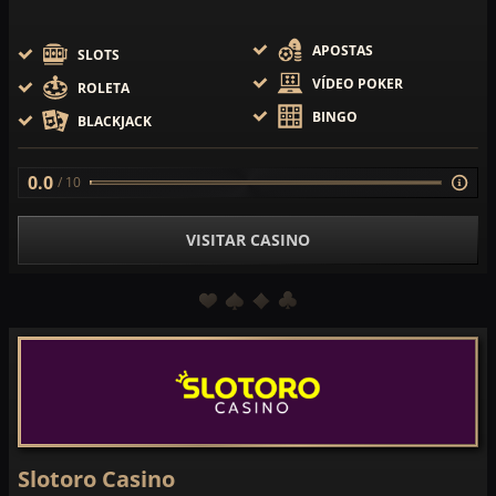
APOSTAS
SLOTS
VÍDEO POKER
ROLETA
BINGO
BLACKJACK
0.0
/ 10
VISITAR CASINO
Slotoro Casino