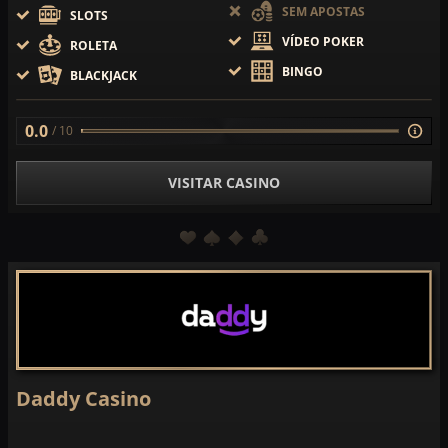
SEM APOSTAS
SLOTS
VÍDEO POKER
ROLETA
BINGO
BLACKJACK
0.0
/ 10
VISITAR CASINO
Daddy Casino