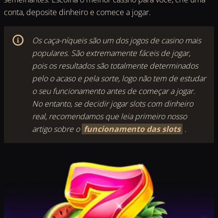
conta, deposite dinheiro e comece a jogar.
Os caça-níqueis são um dos jogos de casino mais
populares. São extremamente fáceis de jogar,
pois os resultados são totalmente determinados
pelo o acaso e pela sorte, logo não tem de estudar
o seu funcionamento antes de começar a jogar.
No entanto, se decidir jogar slots com dinheiro
real, recomendamos que leia primeiro nosso
artigo sobre o
funcionamento das slots
.