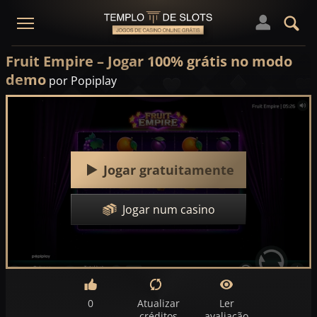
Fruit Empire – Jogar 100% grátis no modo
demo
por Popiplay
Jogar gratuitamente
Jogar num casino
0
Atualizar
Ler
créditos
avaliação