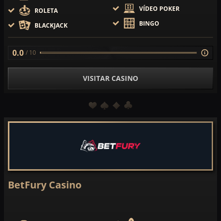
VÍDEO POKER
ROLETA
BINGO
BLACKJACK
0.0
/ 10
VISITAR CASINO
BetFury Casino