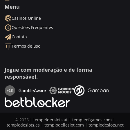
Menu
Casinos Online
Questões Frequentes
Contato
Termos de uso
Jogue com moderação e de forma
responsável.
© 2026 |
tempelderslots.at
|
templeofgames.com
|
templodeslots.es
|
tempiodelleslot.com
|
templodeslots.net