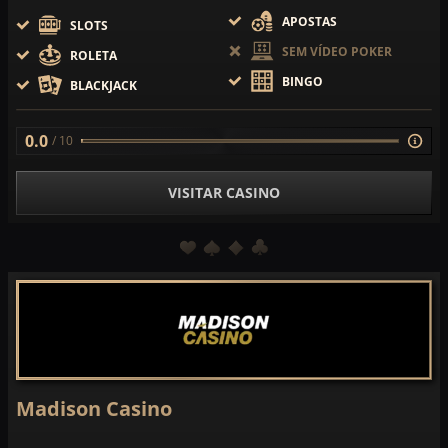
APOSTAS
SLOTS
SEM VÍDEO POKER
ROLETA
BINGO
BLACKJACK
0.0
/ 10
VISITAR CASINO
Madison Casino