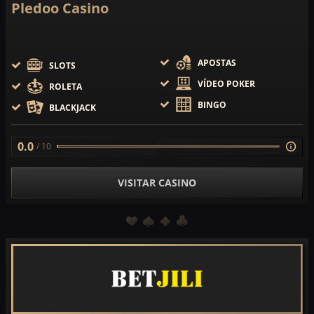
Pledoo Casino
APOSTAS
SLOTS
VÍDEO POKER
ROLETA
BINGO
BLACKJACK
0.0
/ 10
VISITAR CASINO