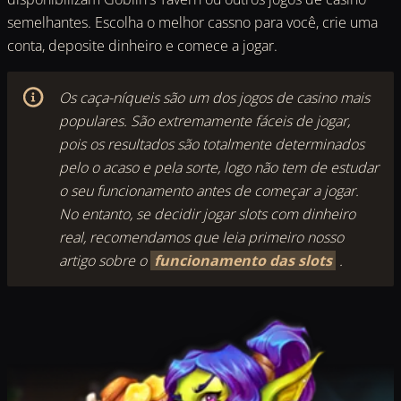
semelhantes. Escolha o melhor cassno para você, crie uma
conta, deposite dinheiro e comece a jogar.
Os caça-níqueis são um dos jogos de casino mais
populares. São extremamente fáceis de jogar,
pois os resultados são totalmente determinados
pelo o acaso e pela sorte, logo não tem de estudar
o seu funcionamento antes de começar a jogar.
No entanto, se decidir jogar slots com dinheiro
real, recomendamos que leia primeiro nosso
artigo sobre o
funcionamento das slots
.