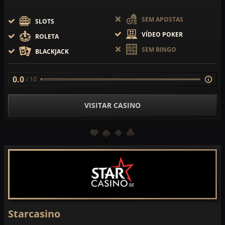
SEM APOSTAS
SLOTS
VÍDEO POKER
ROLETA
SEM BINGO
BLACKJACK
0.0
/ 10
VISITAR CASINO
Starcasino