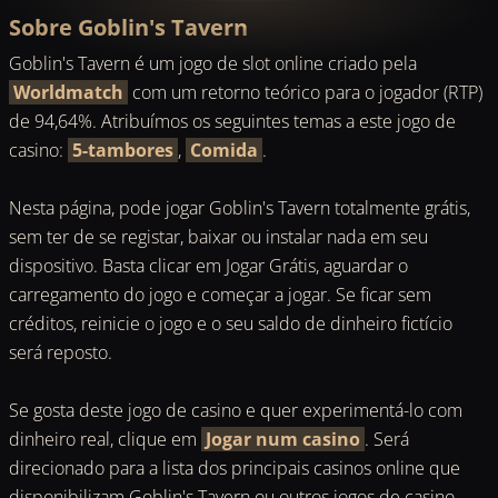
Sobre Goblin's Tavern
Goblin's Tavern é um jogo de slot online criado pela
Worldmatch
com um retorno teórico para o jogador (RTP)
de 94,64%. Atribuímos os seguintes temas a este jogo de
casino:
5-tambores
,
Comida
.
Nesta página, pode jogar Goblin's Tavern totalmente grátis,
sem ter de se registar, baixar ou instalar nada em seu
dispositivo. Basta clicar em Jogar Grátis, aguardar o
carregamento do jogo e começar a jogar. Se ficar sem
créditos, reinicie o jogo e o seu saldo de dinheiro fictício
será reposto.
Se gosta deste jogo de casino e quer experimentá-lo com
dinheiro real, clique em
Jogar num casino
. Será
direcionado para a lista dos principais casinos online que
disponibilizam Goblin's Tavern ou outros jogos de casino