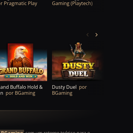
r Pragmatic Play
Gaming (Playtech)
Winter Tr
and Win
p
and Buffalo Hold &
Dusty Duel
por
in
por BGaming
BGaming