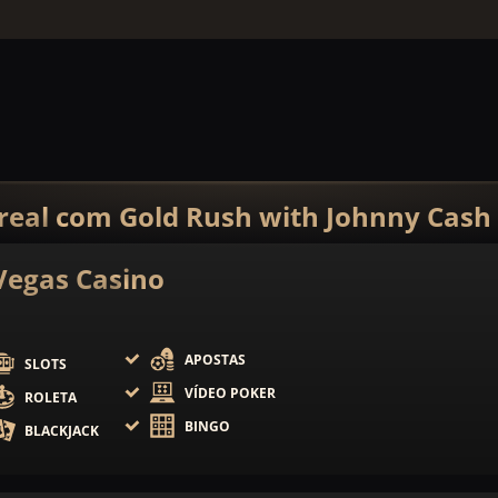
 real com Gold Rush with Johnny Cash
Vegas Casino
APOSTAS
SLOTS
VÍDEO POKER
ROLETA
BINGO
BLACKJACK