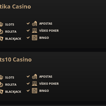
tika Casino
APOSTAS
SLOTS
VÍDEO POKER
ROLETA
BINGO
BLACKJACK
ts10 Casino
APOSTAS
SLOTS
VÍDEO POKER
ROLETA
BINGO
BLACKJACK