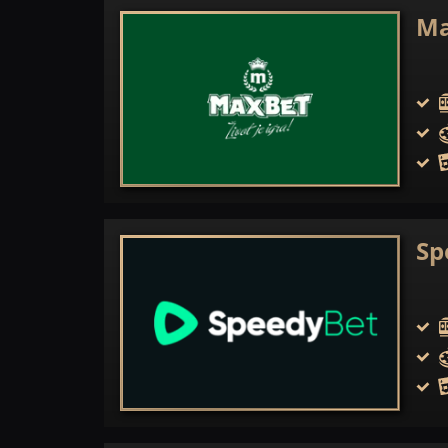
Ma
Sp