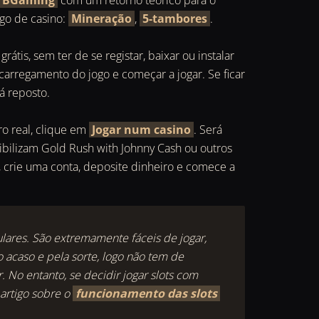
BGaming
com um retorno teórico para o
ogo de casino:
Mineração
,
5-tambores
.
átis, sem ter de se registar, baixar ou instalar
 carregamento do jogo e começar a jogar. Se ficar
rá reposto.
ro real, clique em
Jogar num casino
. Será
nibilizam Gold Rush with Johnny Cash ou outros
, crie uma conta, deposite dinheiro e comece a
lares. São extremamente fáceis de jogar,
 acaso e pela sorte, logo não tem de
 No entanto, se decidir jogar slots com
artigo sobre o
funcionamento das slots