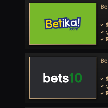
Be
Be