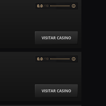
0.0
/ 10
VISITAR CASINO
0.0
/ 10
VISITAR CASINO