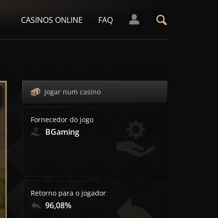
CASINOS ONLINE
FAQ
Jogar num casino
Fornecedor do jogo
BGaming
Retorno para o jogador
96,08%