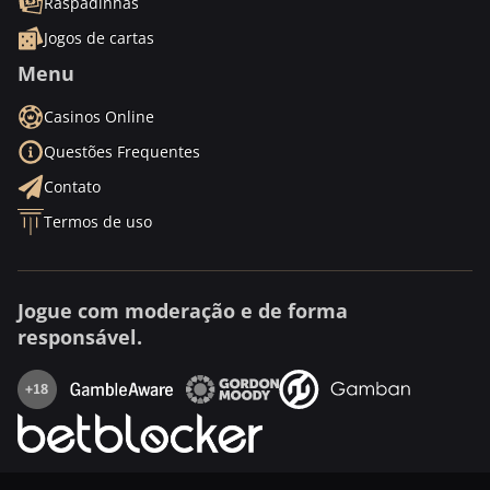
Raspadinhas
Jogos de cartas
Menu
Casinos Online
Questões Frequentes
Contato
Termos de uso
Jogue com moderação e de forma
responsável.