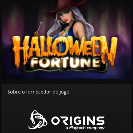
Sobre o fornecedor do jogo