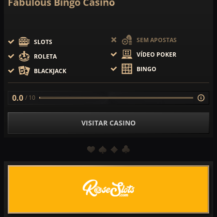
Fabulous Bingo Casino
SEM APOSTAS
SLOTS
VÍDEO POKER
ROLETA
BINGO
BLACKJACK
0.0
/ 10
VISITAR CASINO