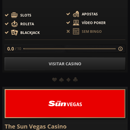
APOSTAS
SLOTS
VÍDEO POKER
ROLETA
SEM BINGO
BLACKJACK
0.0
/ 10
VISITAR CASINO
The Sun Vegas Casino