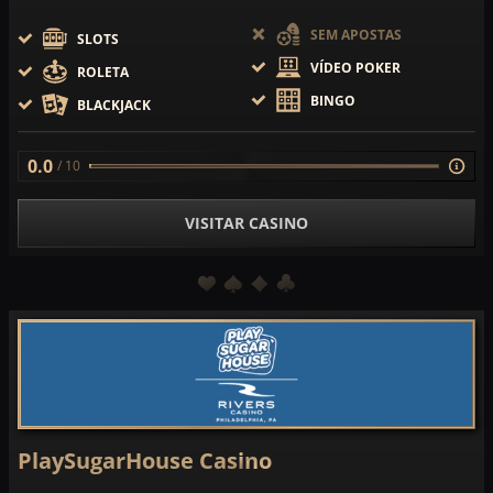
SEM APOSTAS
SLOTS
VÍDEO POKER
ROLETA
BINGO
BLACKJACK
0.0
/ 10
VISITAR CASINO
PlaySugarHouse Casino