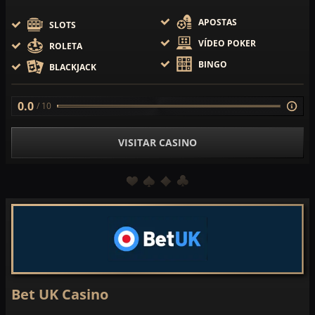
APOSTAS
SLOTS
VÍDEO POKER
ROLETA
BINGO
BLACKJACK
0.0
/ 10
VISITAR CASINO
Bet UK Casino