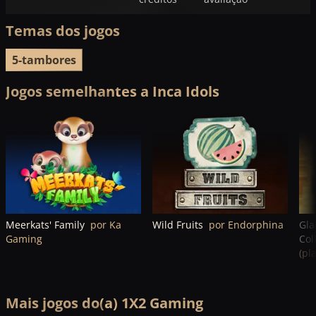
Temas dos jogos
5-tambores
Jogos semelhantes a Inca Idols
Meerkats' Family
por Ka
Wild Fruits
por Endorphina
Gla
Gaming
Col
(pl
Mais jogos do(a) 1X2 Gaming