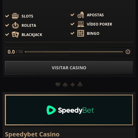
APOSTAS
SLOTS
VÍDEO POKER
ROLETA
BINGO
BLACKJACK
0.0
/ 10
VISITAR CASINO
Speedybet Casino