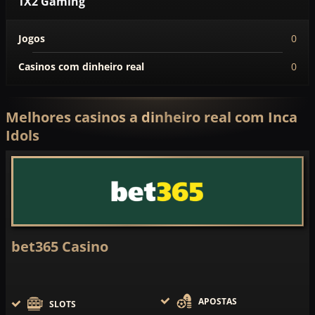
1X2 Gaming
Jogos
0
Casinos com dinheiro real
0
Melhores casinos a dinheiro real com Inca
Idols
bet365 Casino
APOSTAS
SLOTS