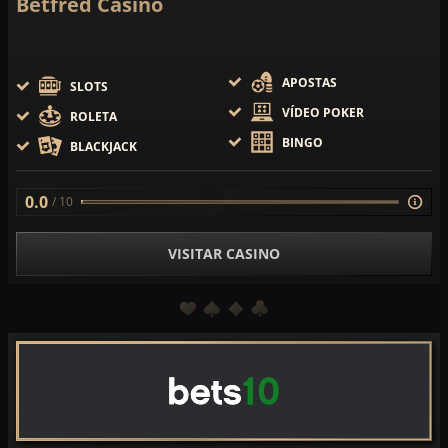
Betfred Casino
APOSTAS
SLOTS
VÍDEO POKER
ROLETA
BINGO
BLACKJACK
0.0
/ 10
VISITAR CASINO