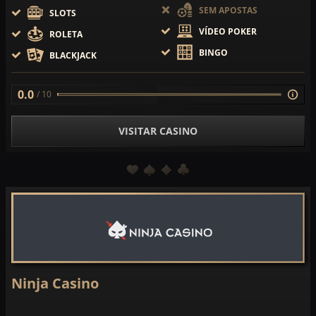
SEM APOSTAS
SLOTS
VÍDEO POKER
ROLETA
BINGO
BLACKJACK
0.0
/ 10
VISITAR CASINO
Ninja Casino