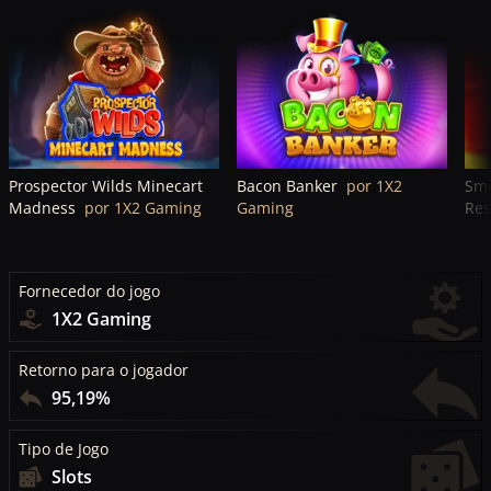
Prospector Wilds Minecart
Bacon Banker
por 1X2
Smo
Madness
por 1X2 Gaming
Gaming
Res
Fornecedor do jogo
1X2 Gaming
Retorno para o jogador
95,19%
Tipo de Jogo
Slots