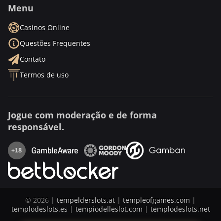
Menu
Casinos Online
Questões Frequentes
Contato
Termos de uso
Jogue com moderação e de forma
responsável.
© 2026 |
tempelderslots.at
|
templeofgames.com
|
templodeslots.es
|
tempiodelleslot.com
|
templodeslots.net