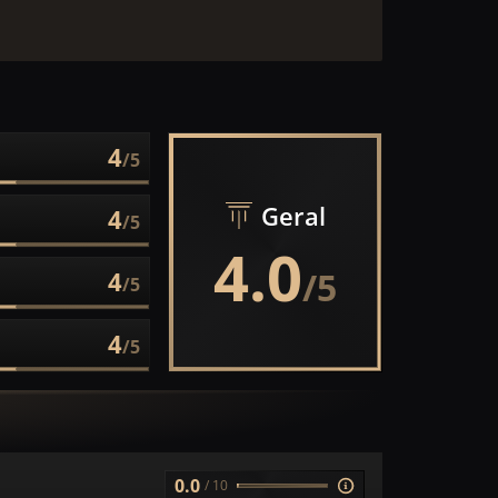
4
/5
Geral
4
/5
4.0
/5
4
/5
4
/5
0.0
/ 10