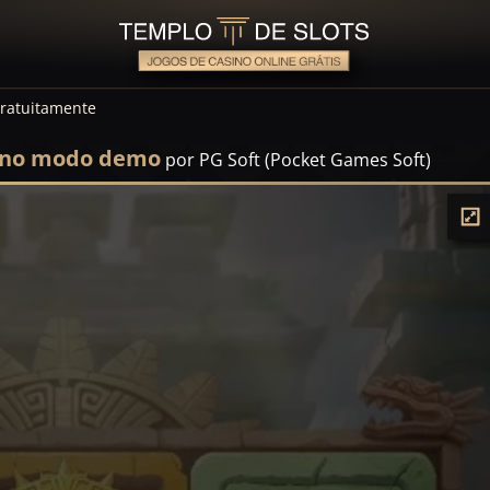
Gratuitamente
s no modo demo
por PG Soft (Pocket Games Soft)