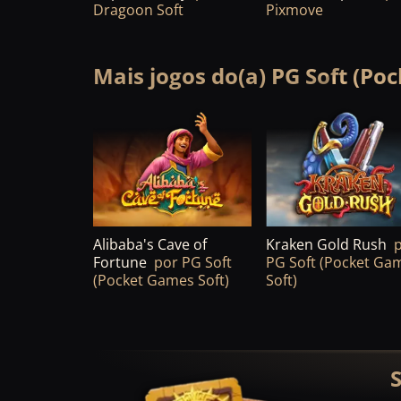
Dragoon Soft
Pixmove
Mais jogos do(a) PG Soft (Po
Alibaba's Cave of
Kraken Gold Rush
Fortune
por PG Soft
PG Soft (Pocket Ga
(Pocket Games Soft)
Soft)