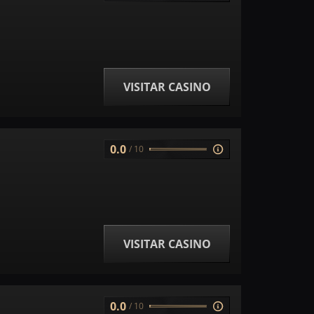
VISITAR CASINO
0.0
/ 10
VISITAR CASINO
0.0
/ 10