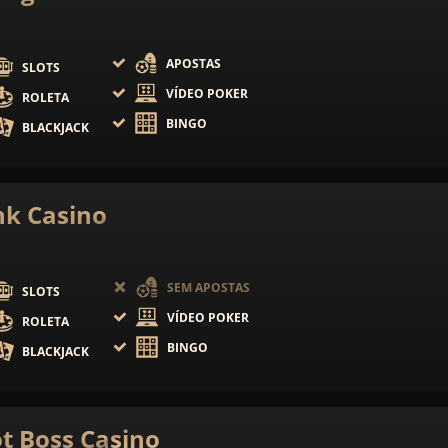
APOSTAS
SLOTS
VÍDEO POKER
ROLETA
BINGO
BLACKJACK
nk Casino
SEM APOSTAS
SLOTS
VÍDEO POKER
ROLETA
BINGO
BLACKJACK
ot Boss Casino