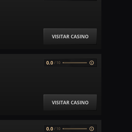
VISITAR CASINO
0.0
/ 10
VISITAR CASINO
0.0
/ 10