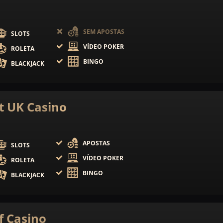
SEM APOSTAS
SLOTS
VÍDEO POKER
ROLETA
BINGO
BLACKJACK
t UK Casino
APOSTAS
SLOTS
VÍDEO POKER
ROLETA
BINGO
BLACKJACK
f Casino