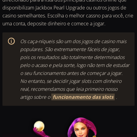
disponibilizam Jackbox Pearl Upgrade ou outros jogos de
casino semelhantes. Escolha o melhor cassno para você, crie
uma conta, deposite dinheiro e comece a jogar.
Os caça-níqueis são um dos jogos de casino mais
populares. São extremamente fáceis de jogar,
pois os resultados são totalmente determinados
pelo o acaso e pela sorte, logo não tem de estudar
o seu funcionamento antes de começar a jogar.
No entanto, se decidir jogar slots com dinheiro
real, recomendamos que leia primeiro nosso
artigo sobre o
funcionamento das slots
.