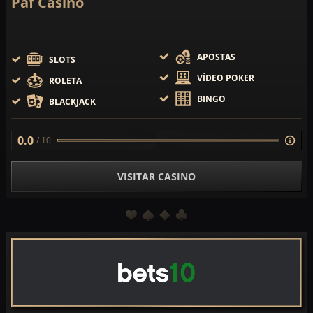
Paf Casino
APOSTAS
SLOTS
VÍDEO POKER
ROLETA
BINGO
BLACKJACK
0.0
/ 10
VISITAR CASINO