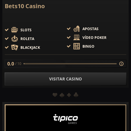
Bets10 Casino
APOSTAS
SLOTS
VÍDEO POKER
ROLETA
BINGO
BLACKJACK
0.0
/ 10
VISITAR CASINO