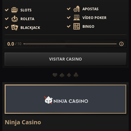
APOSTAS
SLOTS
VÍDEO POKER
ROLETA
BINGO
BLACKJACK
0.0
/ 10
VISITAR CASINO
Ninja Casino