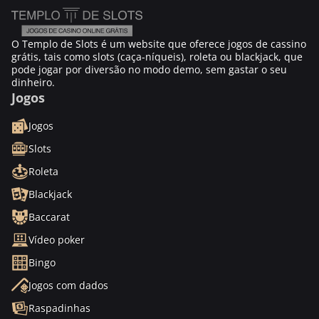
O Templo de Slots é um website que oferece jogos de cassino
grátis, tais como slots (caça-níqueis), roleta ou blackjack, que
pode jogar por diversão no modo demo, sem gastar o seu
dinheiro.
Jogos
Jogos
Slots
Roleta
Blackjack
Baccarat
Vídeo poker
Bingo
Jogos com dados
Raspadinhas