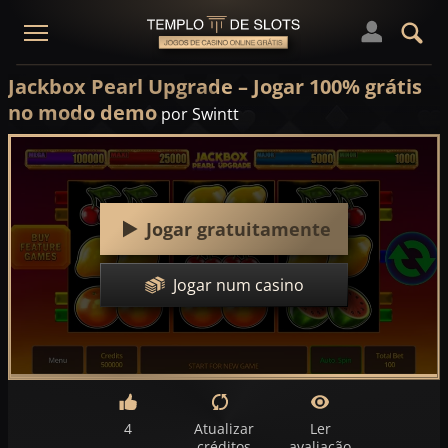
Jackbox Pearl Upgrade – Jogar 100% grátis
no modo demo
por Swintt
Jogar gratuitamente
Jogar num casino
4
Atualizar
Ler
créditos
avaliação