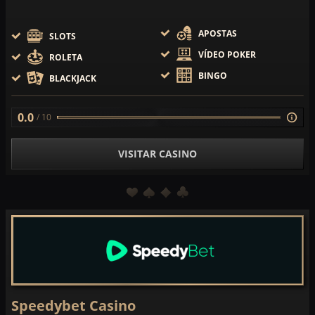
APOSTAS
SLOTS
VÍDEO POKER
ROLETA
BINGO
BLACKJACK
0.0
/ 10
VISITAR CASINO
Speedybet Casino