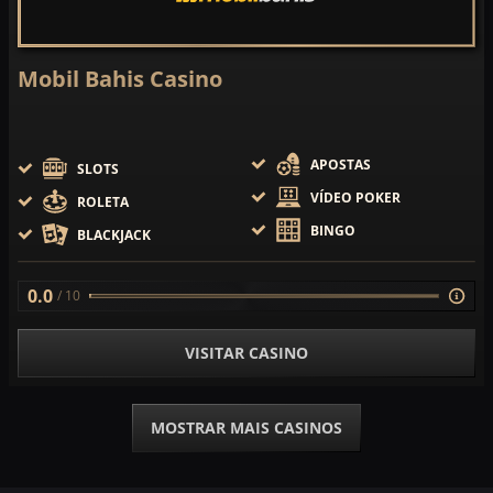
Mobil Bahis Casino
APOSTAS
SLOTS
VÍDEO POKER
ROLETA
BINGO
BLACKJACK
0.0
/ 10
VISITAR CASINO
MOSTRAR MAIS CASINOS