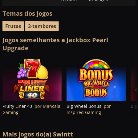
Temas dos jogos
Frutas
3-tambores
Jogos semelhantes a Jackbox Pearl
Upgrade
Fruity Liner 40
por Mancala
Big Wheel Bonus
por
Big
Gaming
Inspired Gaming
Mais jogos do(a) Swintt