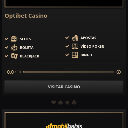
Optibet Casino
APOSTAS
SLOTS
VÍDEO POKER
ROLETA
BINGO
BLACKJACK
0.0
/ 10
VISITAR CASINO