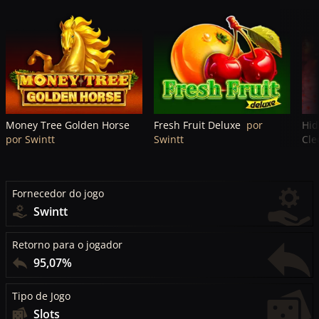
Money Tree Golden Horse
Fresh Fruit Deluxe
por
Hid
por Swintt
Swintt
Cle
Fornecedor do jogo
Swintt
Retorno para o jogador
95,07%
Tipo de Jogo
Slots