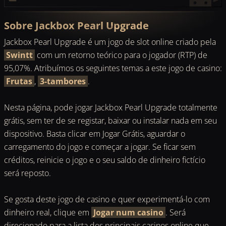
Sobre Jackbox Pearl Upgrade
Jackbox Pearl Upgrade é um jogo de slot online criado pela
Swintt
com um retorno teórico para o jogador (RTP) de
95,07%. Atribuímos os seguintes temas a este jogo de casino:
Frutas
,
3-tambores
.
Nesta página, pode jogar Jackbox Pearl Upgrade totalmente
grátis, sem ter de se registar, baixar ou instalar nada em seu
dispositivo. Basta clicar em Jogar Grátis, aguardar o
carregamento do jogo e começar a jogar. Se ficar sem
créditos, reinicie o jogo e o seu saldo de dinheiro fictício
será reposto.
Se gosta deste jogo de casino e quer experimentá-lo com
dinheiro real, clique em
Jogar num casino
. Será
direcionado para a lista dos principais casinos online que