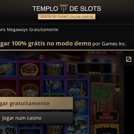
leans Megaways Gratuitamente
ogar 100% grátis no modo demo
por Games Inc.
gar gratuitamente
Jogar num casino