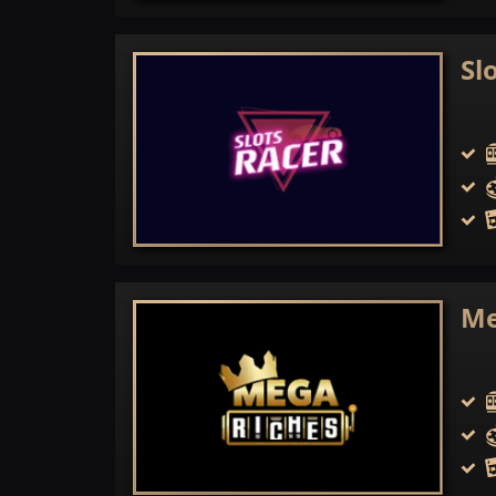
Sl
Me