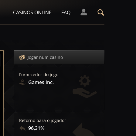
CASINOS ONLINE
FAQ
Jogar num casino
Fornecedor do jogo
Games Inc.
Retorno para o jogador
96,31%