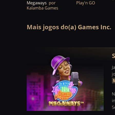
Megaways
por
Play'n GO
Kalamba Games
Mais jogos do(a) Games Inc.
J
j
N
i
S