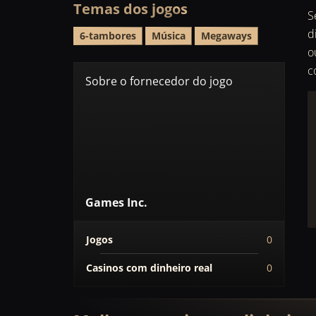
Temas dos jogos
S
d
6-tambores
Música
Megaways
o
c
Sobre o fornecedor do jogo
Games Inc.
Jogos
0
Casinos com dinheiro real
0