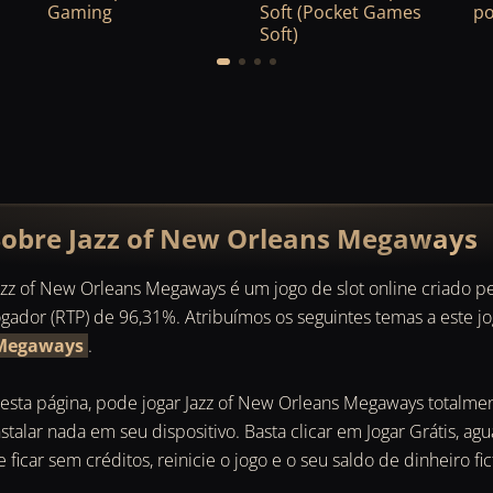
Gaming
Soft (Pocket Games
po
Soft)
Sobre Jazz of New Orleans Megaways
azz of New Orleans Megaways é um jogo de slot online criado p
ogador (RTP) de 96,31%. Atribuímos os seguintes temas a este j
Megaways
.
esta página, pode jogar Jazz of New Orleans Megaways totalmente
nstalar nada em seu dispositivo. Basta clicar em Jogar Grátis, a
e ficar sem créditos, reinicie o jogo e o seu saldo de dinheiro fic