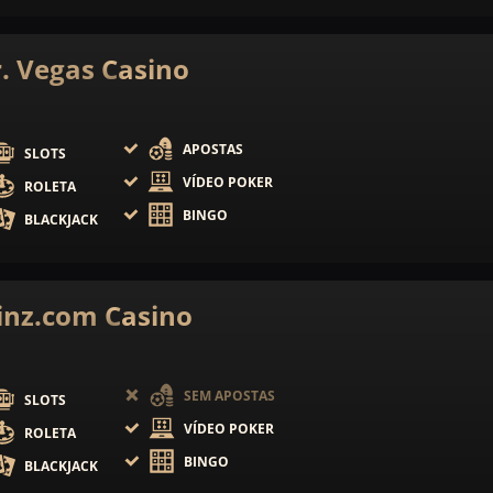
. Vegas Casino
APOSTAS
SLOTS
VÍDEO POKER
ROLETA
BINGO
BLACKJACK
inz.com Casino
SEM APOSTAS
SLOTS
VÍDEO POKER
ROLETA
BINGO
BLACKJACK