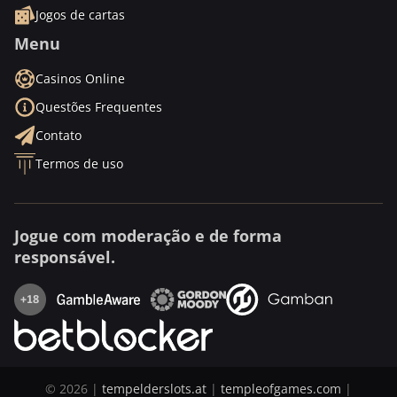
Jogos de cartas
Menu
Casinos Online
Questões Frequentes
Contato
Termos de uso
Jogue com moderação e de forma
responsável.
© 2026 |
tempelderslots.at
|
templeofgames.com
|