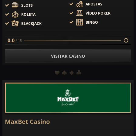
APOSTAS
SLOTS
VÍDEO POKER
ROLETA
BINGO
BLACKJACK
0.0
/ 10
VISITAR CASINO
MaxBet Casino