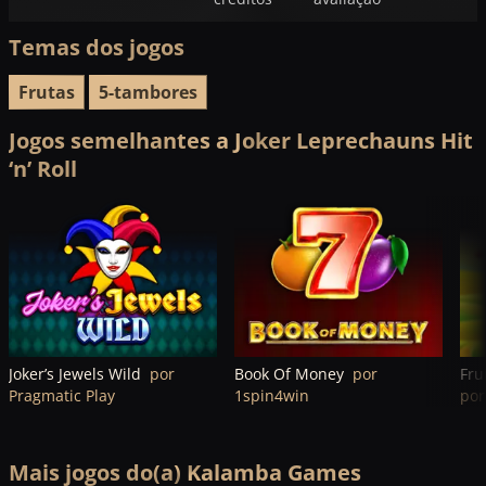
Temas dos jogos
Frutas
5-tambores
Jogos semelhantes a Joker Leprechauns Hit
‘n’ Roll
Joker’s Jewels Wild
por
Book Of Money
por
Fru
Pragmatic Play
1spin4win
por
Mais jogos do(a) Kalamba Games