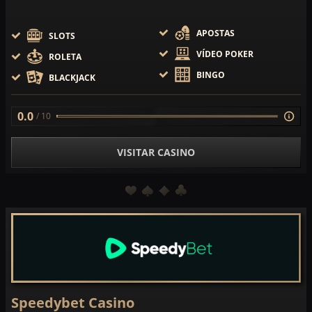
APOSTAS
SLOTS
VÍDEO POKER
ROLETA
BINGO
BLACKJACK
0.0
/ 10
VISITAR CASINO
Speedybet Casino