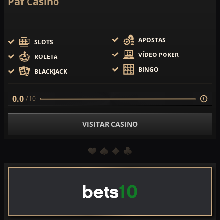
Paf Casino
APOSTAS
SLOTS
VÍDEO POKER
ROLETA
BINGO
BLACKJACK
0.0
/ 10
VISITAR CASINO