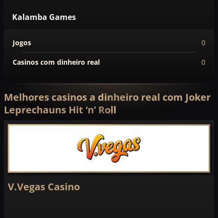
Kalamba Games
Jogos
0
Casinos com dinheiro real
0
Melhores casinos a dinheiro real com Joker
Leprechauns Hit ‘n’ Roll
V.Vegas Casino