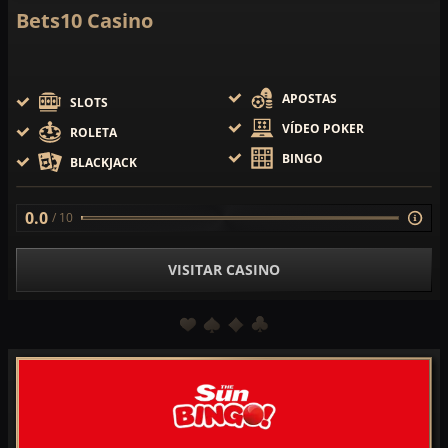
Bets10 Casino
APOSTAS
SLOTS
VÍDEO POKER
ROLETA
BINGO
BLACKJACK
0.0
/ 10
VISITAR CASINO