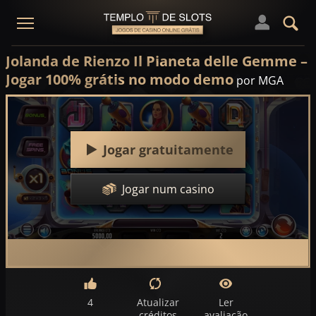
Jolanda de Rienzo Il Pianeta delle Gemme –
Jogar 100% grátis no modo demo
por MGA
Jogar gratuitamente
Jogar num casino
4
Atualizar
Ler
créditos
avaliação