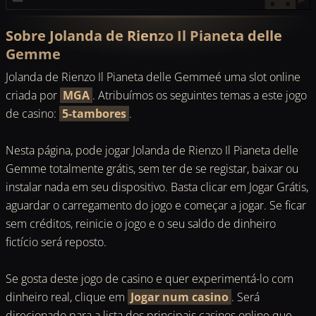
Sobre Jolanda de Rienzo Il Pianeta delle
Gemme
Jolanda de Rienzo Il Pianeta delle Gemmeé uma slot online
criada por
MGA
. Atribuímos os seguintes temas a este jogo
de casino:
5-tambores
.
Nesta página, pode jogar Jolanda de Rienzo Il Pianeta delle
Gemme totalmente grátis, sem ter de se registar, baixar ou
instalar nada em seu dispositivo. Basta clicar em Jogar Grátis,
aguardar o carregamento do jogo e começar a jogar. Se ficar
sem créditos, reinicie o jogo e o seu saldo de dinheiro
fictício será reposto.
Se gosta deste jogo de casino e quer experimentá-lo com
dinheiro real, clique em
Jogar num casino
. Será
direcionado para a lista dos principais casinos online que