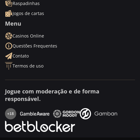
Raspadinhas
Jogos de cartas
Menu
Casinos Online
Questões Frequentes
Contato
Termos de uso
Jogue com moderação e de forma
responsável.