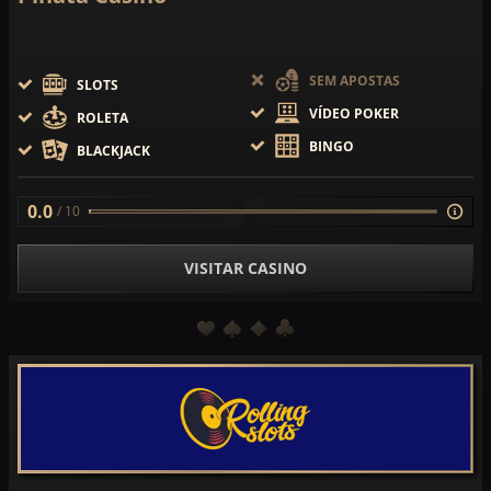
SEM APOSTAS
SLOTS
VÍDEO POKER
ROLETA
BINGO
BLACKJACK
0.0
/ 10
VISITAR CASINO