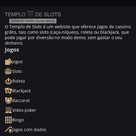
O Templo de Slots é um website que oferece jogos de cassino
grátis, tais como slots (caça-níqueis), roleta ou blackjack, que
pode jogar por diversão no modo demo, sem gastar o seu
dinheiro.
Jogos
Jogos
Slots
Roleta
Blackjack
Baccarat
Vídeo poker
Bingo
Jogos com dados