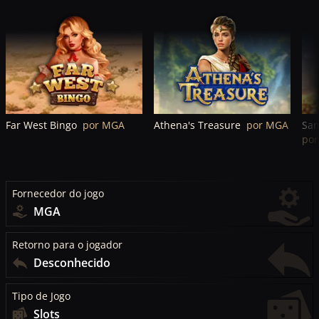
Far West Bingo
por MGA
Athena's Treasure
por MGA
San
po
Fornecedor do jogo
MGA
Retorno para o jogador
Desconhecido
Tipo de Jogo
Slots