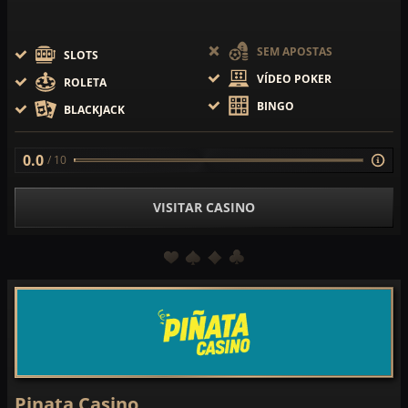
SEM APOSTAS
SLOTS
VÍDEO POKER
ROLETA
BINGO
BLACKJACK
0.0
/ 10
VISITAR CASINO
Pinata Casino