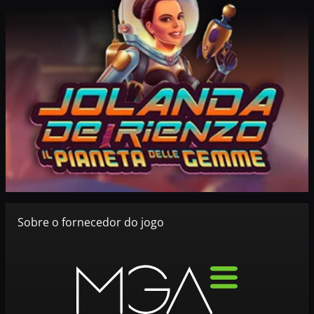
Sobre o fornecedor do jogo