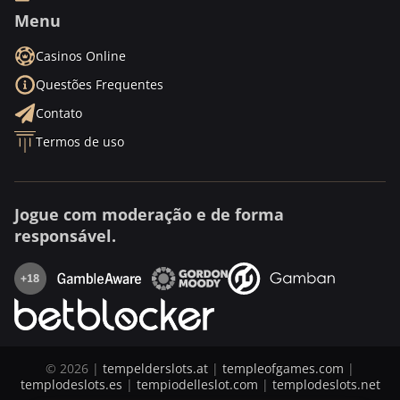
Menu
Casinos Online
Questões Frequentes
Contato
Termos de uso
Jogue com moderação e de forma
responsável.
© 2026 |
tempelderslots.at
|
templeofgames.com
|
templodeslots.es
|
tempiodelleslot.com
|
templodeslots.net