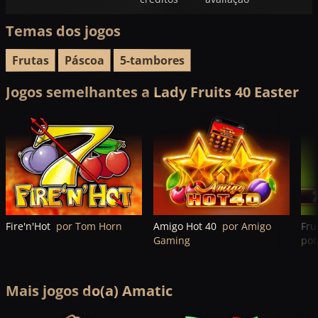
Temas dos jogos
Frutas
Páscoa
5-tambores
Jogos semelhantes a Lady Fruits 40 Easter
Fire'n'Hot
por Tom Horn
Amigo Hot 40
por Amigo
Fru
Gaming
por
Mais jogos do(a) Amatic