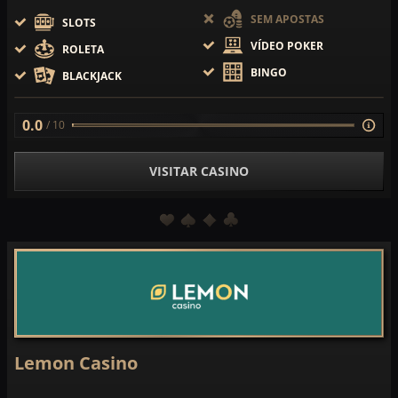
SEM APOSTAS
SLOTS
VÍDEO POKER
ROLETA
BINGO
BLACKJACK
0.0
/ 10
VISITAR CASINO
Lemon Casino