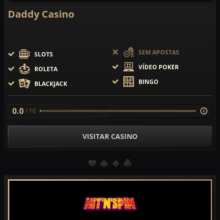
Daddy Casino
SEM APOSTAS
SLOTS
VÍDEO POKER
ROLETA
BINGO
BLACKJACK
0.0
/ 10
VISITAR CASINO