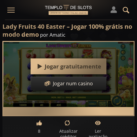
Lady Fruits 40 Easter – Jogar 100% grátis no
modo demo
por Amatic
Jogar gratuitamente
Jogar num casino
8
Atualizar
Ler
créditos
avaliação