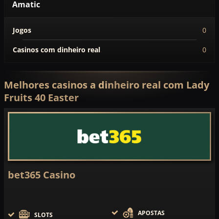
Amatic
Jogos
0
Casinos com dinheiro real
0
Melhores casinos a dinheiro real com Lady
Fruits 40 Easter
bet365 Casino
APOSTAS
SLOTS