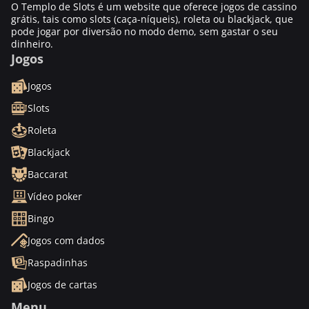
O Templo de Slots é um website que oferece jogos de cassino
grátis, tais como slots (caça-níqueis), roleta ou blackjack, que
pode jogar por diversão no modo demo, sem gastar o seu
dinheiro.
Jogos
Jogos
Slots
Roleta
Blackjack
Baccarat
Vídeo poker
Bingo
Jogos com dados
Raspadinhas
Jogos de cartas
Menu