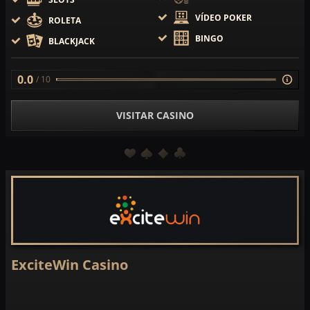
VÍDEO POKER
ROLETA
BINGO
BLACKJACK
0.0
/ 10
VISITAR CASINO
ExciteWin Casino