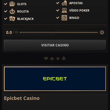
APOSTAS
SLOTS
VÍDEO POKER
ROLETA
BINGO
BLACKJACK
0.0
/ 10
VISITAR CASINO
Epicbet Casino