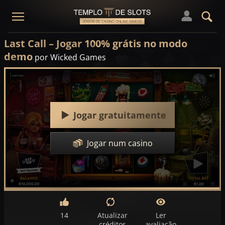
Last Call – Jogar 100% grátis no modo
demo
por Wicked Games
Jogar gratuitamente
Jogar num casino
14
Atualizar
Ler
créditos
avaliação